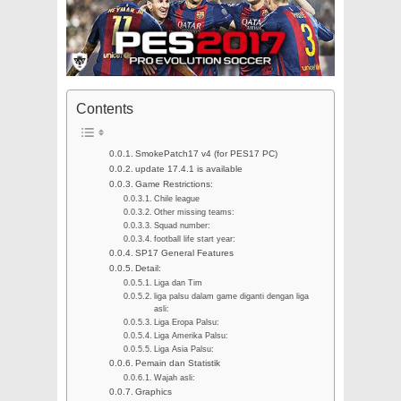
Contents
SmokePatch17 v4 (for PES17 PC)
update 17.4.1 is available
Game Restrictions:
Chile league
Other missing teams:
Squad number:
football life start year:
SP17 General Features
Detail:
Liga dan Tim
liga palsu dalam game diganti dengan liga
asli:
Liga Eropa Palsu:
Liga Amerika Palsu:
Liga Asia Palsu:
Pemain dan Statistik
Wajah asli:
Graphics