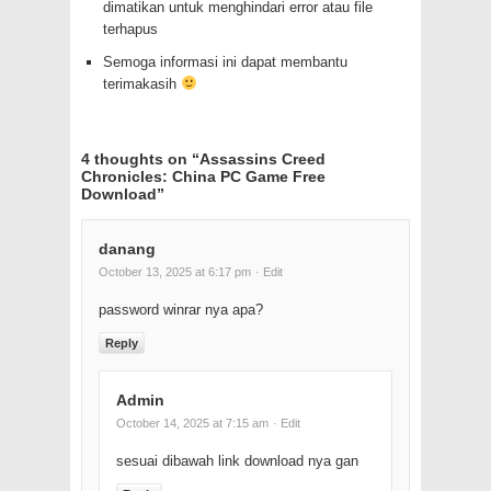
dimatikan untuk menghindari error atau file
terhapus
Semoga informasi ini dapat membantu
terimakasih
4 thoughts on “
Assassins Creed
Chronicles: China PC Game Free
Download
”
danang
October 13, 2025 at 6:17 pm
· Edit
password winrar nya apa?
Reply
Admin
October 14, 2025 at 7:15 am
· Edit
sesuai dibawah link download nya gan