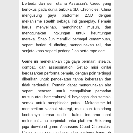
Berbeda dari seri utama Assassin’s Creed yang
berfokus pada dunia terbuka 3D, Chronicles: China
mengusung gaya platformer 2.5D dengan
mekanisme stealth sebagai inti gameplay. Pemain
harus menyelinap, menghindari musuh, dan
menggunakan lingkungan untuk keuntungan
mereka. Shao Jun memiliki berbagai kemampuan,
seperti berlari di dinding, menggunakan tali, dan
senjata khas seperti pedang Jian serta rope dart.
Game ini menekankan tiga gaya bermain: stealth,
combat, dan assassination. Setiap misi dinilai
berdasarkan performa pemain, dengan poin tertinggi
diberikan untuk pendekatan tanpa kekerasan dan
tidak terdeteksi. Pemain dapat menggunakan alat
seperti petasan untuk mengalihkan perhatian
musuh atau bersembunyi di bayangan dan semak-
semak untuk menghindari patroli. Mekanisme ini
memberikan variasi strategi, meskipun terkadang
kontrolnya terasa sedikit kaku, terutama saat
melompat atau berpindah antar platform. Sekarang
juga download game Assassins Creed Chronicles:
China pc ini secara dan mudah pastinya hanya di