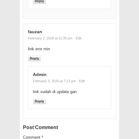
Reply
fauzan
February 2, 2026 at 11:35 pm
· Edit
link eror min
Reply
Admin
February 3, 2026 at 7:23 pm
· Edit
link sudah di update gan
Reply
Post Comment
Comment
*