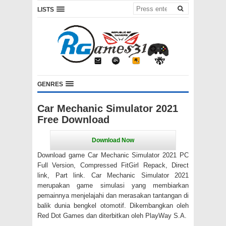
LISTS
GENRES
Car Mechanic Simulator 2021
Free Download
Download game Car Mechanic Simulator 2021 PC
Full Version, Compressed FitGirl Repack, Direct
link, Part link. Car Mechanic Simulator 2021
merupakan game simulasi yang membiarkan
pemainnya menjelajahi dan merasakan tantangan di
balik dunia bengkel otomotif. Dikembangkan oleh
Red Dot Games dan diterbitkan oleh PlayWay S.A.