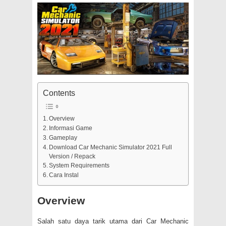
Contents
Overview
Informasi Game
Gameplay
Download Car Mechanic Simulator 2021 Full
Version / Repack
System Requirements
Cara Instal
Overview
Salah satu daya tarik utama dari Car Mechanic