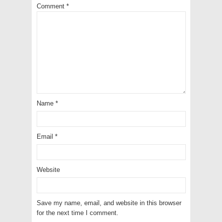
Comment
*
Name
*
Email
*
Website
Save my name, email, and website in this browser
for the next time I comment.