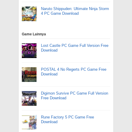
Naruto Shippuden: Ultimate Ninja Storm
4 PC Game Download
Game Lainnya
Lost Castle PC Game Full Version Free
Download
POSTAL 4 No Regerts PC Game Free
Download
Digimon Survive PC Game Full Version
Free Download
Rune Factory 5 PC Game Free
Download