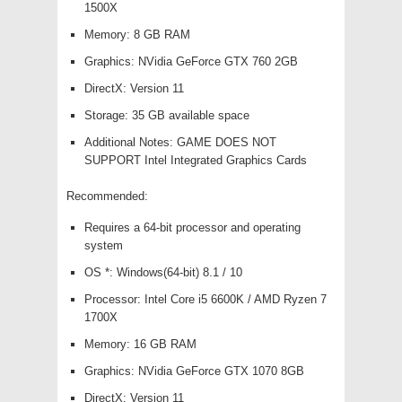
1500X
Memory: 8 GB RAM
Graphics: NVidia GeForce GTX 760 2GB
DirectX: Version 11
Storage: 35 GB available space
Additional Notes: GAME DOES NOT
SUPPORT Intel Integrated Graphics Cards
Recommended:
Requires a 64-bit processor and operating
system
OS *: Windows(64-bit) 8.1 / 10
Processor: Intel Core i5 6600K / AMD Ryzen 7
1700X
Memory: 16 GB RAM
Graphics: NVidia GeForce GTX 1070 8GB
DirectX: Version 11