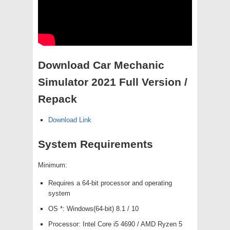
Download Car Mechanic
Simulator 2021 Full Version /
Repack
Download Link
System Requirements
Minimum:
Requires a 64-bit processor and operating
system
OS *: Windows(64-bit) 8.1 / 10
Processor: Intel Core i5 4690 / AMD Ryzen 5