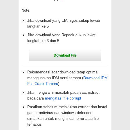
Note:
Jika download yang ElAmigos cukup lewati
langkah ke 5
Jika download yang Repack cukup lewati
langkah ke 3 dan 5
Rekomendasi agar download tetap optimal
menggunakan IDM versi terbaru (
Download IDM
Full Crack Terbaru
)
Jika mengalami masalah pada saat extract
baca cara
mengatasi file corrupt
Pastikan sebelum melakukan extract dan instal
game, antivirus dan windows defender
dimatikan untuk menghindari error atau file
terhapus