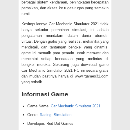
berbagai sistem kendaraan, peningkatan kecepatan
perbaikan, dan akses ke tugas-tugas yang semakin
rumit.
Kesimpulannya Car Mechanic Simulator 2021 tidak
hanya sekadar permainan simulasi; ini adalah
pengalaman mendalam dalam dunia otomotif
virtual. Dengan grafis yang realistis, mekanika yang
mendetail, dan tantangan bengkel yang dinamis,
game ini menarik para pemain untuk merawat dan
mencintai setiap kendaraan yang melintas di
bengkel mereka. Sekarang juga download game
Car Mechanic Simulator 2021 PC ini secara gratis
dan mudah pastinya hanya di www.rgames31.com
yang terbaik.
Informasi Game
Game Name:
Car Mechanic Simulator 2021
Genre:
Racing
,
Simulation
Developer: Red Dot Games