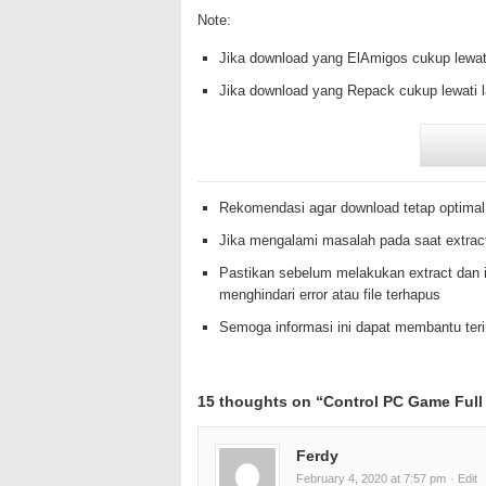
Note:
Jika download yang ElAmigos cukup lewat
Jika download yang Repack cukup lewati 
Rekomendasi agar download tetap optimal
Jika mengalami masalah pada saat extrac
Pastikan sebelum melakukan extract dan i
menghindari error atau file terhapus
Semoga informasi ini dapat membantu te
15 thoughts on “
Control PC Game Full
Ferdy
February 4, 2020 at 7:57 pm
· Edit