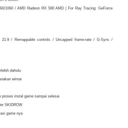
60/1060 / AMD Radeon RX 580 AMD | For Ray Tracing: GeForce
t 21:9 / Remappable controls / Uncapped frame-rate / G-Sync /
rlebih dahulu
unakan winrar
 proses instal game sampai selesai
older SKIDROW
lasi game nya