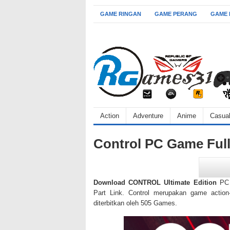
GAME RINGAN
GAME PERANG
GAME
Action
Adventure
Anime
Casua
Control PC Game Ful
Download CONTROL Ultimate Edition
PC F
Part Link. Control merupakan game actio
diterbitkan oleh 505 Games.