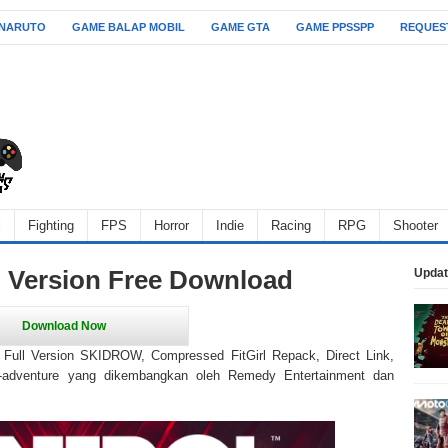
 NARUTO
GAME BALAP MOBIL
GAME GTA
GAME PPSSPP
REQUES
l
Fighting
FPS
Horror
Indie
Racing
RPG
Shooter
l Version Free Download
Updat
ull Version SKIDROW, Compressed FitGirl Repack, Direct Link,
n-adventure yang dikembangkan oleh Remedy Entertainment dan