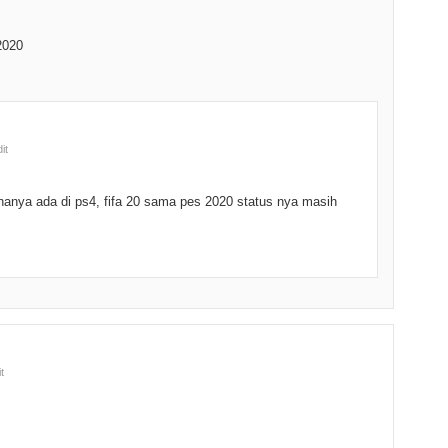
2020
it
hanya ada di ps4, fifa 20 sama pes 2020 status nya masih
t