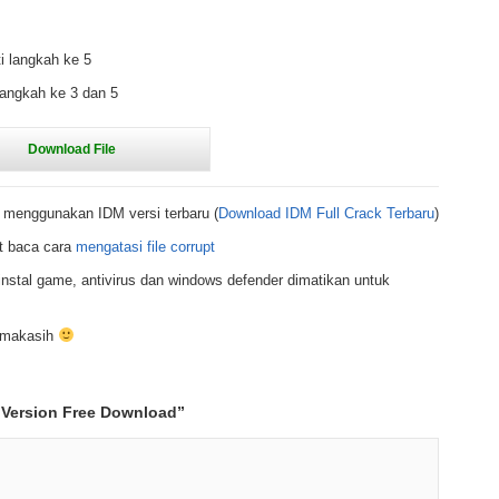
i langkah ke 5
langkah ke 3 dan 5
 menggunakan IDM versi terbaru (
Download IDM Full Crack Terbaru
)
t baca cara
mengatasi file corrupt
nstal game, antivirus dan windows defender dimatikan untuk
rimakasih
 Version Free Download
”