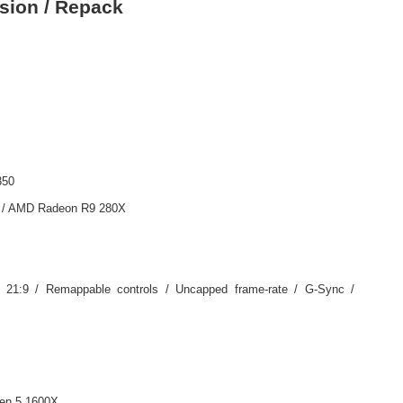
sion / Repack
350
0 / AMD Radeon R9 280X
t 21:9 / Remappable controls / Uncapped frame-rate / G-Sync /
zen 5 1600X