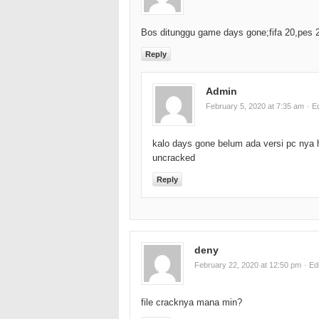
Bos ditunggu game days gone;fifa 20,pes 
Reply
Admin
February 5, 2020 at 7:35 am
· Ed
kalo days gone belum ada versi pc nya 
uncracked
Reply
deny
February 22, 2020 at 12:50 pm
· Edi
file cracknya mana min?