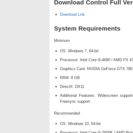
Download Control Full Ver
Download Link
System Requirements
Minimum
OS: Windows 7, 64-bit
Processor: Intel Core i5-4690 / AMD FX 4
Graphics Card: NVIDIA GeForce GTX 78
RAM: 8 GB
DirectX: DX11
Additional Features: Widescreen suppor
Freesync support
Recommended
OS: Windows 10, 64-bit
Processor: Intel Core i5-7600K / AMD Ry