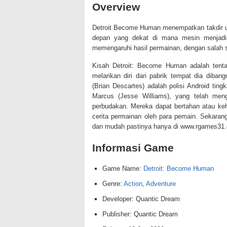
Overview
Detroit Become Human menempatkan takdir 
depan yang dekat di mana mesin menjadi 
memengaruhi hasil permainan, dengan salah sa
Kisah Detroit: Become Human adalah tentan
melarikan diri dari pabrik tempat dia dib
(Brian Descartes) adalah polisi Android ti
Marcus (Jesse Williams), yang telah men
perbudakan. Mereka dapat bertahan atau keh
cerita permainan oleh para pemain. Sekara
dan mudah pastinya hanya di www.rgames31.
Informasi Game
Game Name:
Detroit: Become Human
Genre:
Action
,
Adventure
Developer: Quantic Dream
Publisher: Quantic Dream