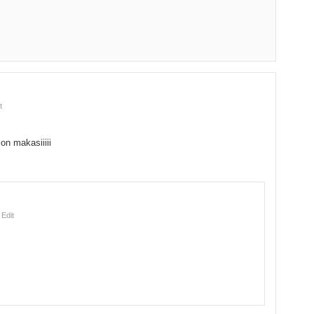
t
on makasiiiii
 Edit