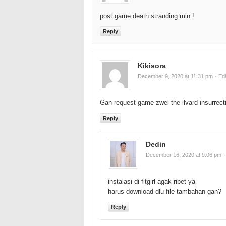
post game death stranding min !
Reply
Kikisora
December 9, 2020 at 11:31 pm
· Edi
Gan request game zwei the ilvard insurrecti
Reply
Dedin
December 16, 2020 at 9:06 pm
·
instalasi di fitgirl agak ribet ya
harus download dlu file tambahan gan?
Reply