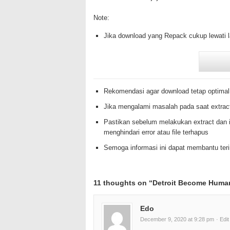
Note:
Jika download yang Repack cukup lewati 
Rekomendasi agar download tetap optimal
Jika mengalami masalah pada saat extrac
Pastikan sebelum melakukan extract dan i
menghindari error atau file terhapus
Semoga informasi ini dapat membantu te
11 thoughts on “
Detroit Become Huma
Edo
December 9, 2020 at 9:28 pm
· Edit