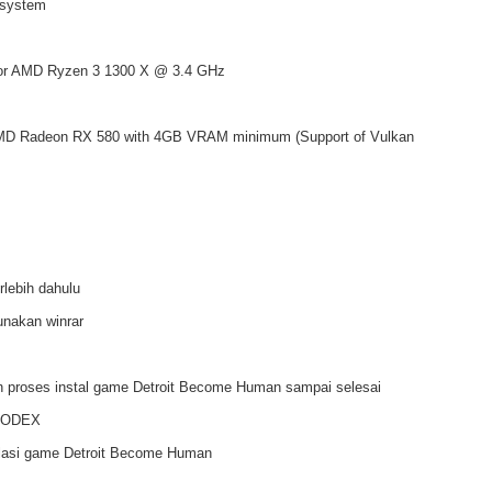
 system
z or AMD Ryzen 3 1300 X @ 3.4 GHz
AMD Radeon RX 580 with 4GB VRAM minimum (Support of Vulkan
rlebih dahulu
unakan winrar
n proses instal game Detroit Become Human sampai selesai
r CODEX
alasi game Detroit Become Human