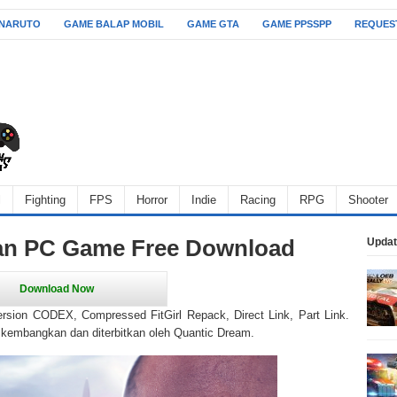
 NARUTO
GAME BALAP MOBIL
GAME GTA
GAME PPSSPP
REQUES
l
Fighting
FPS
Horror
Indie
Racing
RPG
Shooter
an PC Game Free Download
Updat
sion CODEX, Compressed FitGirl Repack, Direct Link, Part Link.
kembangkan dan diterbitkan oleh Quantic Dream.