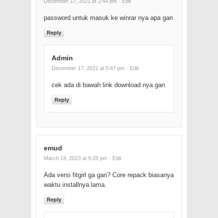
December 17, 2021 at 2:44 pm
· Edit
password untuk masuk ke winrar nya apa gan
Reply
Admin
December 17, 2021 at 5:47 pm
· Edit
cek ada di bawah link download nya gan
Reply
emud
March 14, 2023 at 9:28 pm
· Edit
Ada versi fitgirl ga gan? Core repack biasanya
waktu installnya lama.
Reply