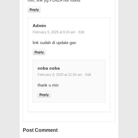
min, link yg PLAZA not found
Reply
Admin
February 5, 2025 at 6:24 am
· Edit
link sudah di update gan
Reply
coba coba
February 6, 2025 at 12:34 am
· Edit
thank u min
Reply
Post Comment