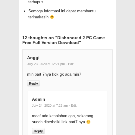
terhapus
Semoga informasi ini dapat membantu
terimakasih
12 thoughts on “
Dishonored 2 PC Game
Free Full Version Download
”
Anggi
July 23, 2020 at 12:21 pm
· Edit
min part 7nya kok gk ada min?
Reply
Admin
July 24, 2020 at 7:23 am
· Edit
maaf ada kesalahan gan, sekarang
sudah diperbaiki link part7 nya
Reply