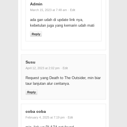
Admin
March 15, 2023 at 7:48 am
· Edit
ada gan udah di update link nya,
kebetulan juga yang kemarin udah mati
Reply
Susu
April 12, 2023 at 2:02 pm
· Edit
Request yang Death to The Outsider, min biar
taur lanjutan alur ceritanya.
Reply
coba coba
February 4, 2025 at 7:19 pm
· Edit