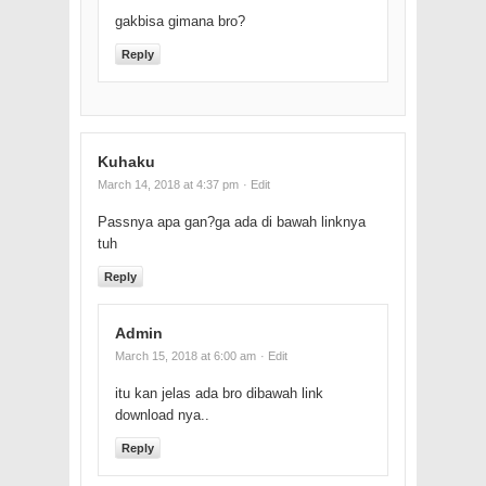
gakbisa gimana bro?
Reply
Kuhaku
March 14, 2018 at 4:37 pm
· Edit
Passnya apa gan?ga ada di bawah linknya
tuh
Reply
Admin
March 15, 2018 at 6:00 am
· Edit
itu kan jelas ada bro dibawah link
download nya..
Reply