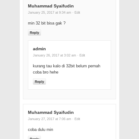
Muhammad Syaifudin
January 25, 2017 at 9:34 am
· Edit
min 32 bit bisa gak ?
Reply
admin
January 26, 2017 at 3:02 am
· Edit
kurang tau kalo di 32bit belum pernah
coba bro hehe
Reply
Muhammad Syaifudin
January 27, 2017 at 7:06 am
· Edit
coba dulu min
Reply