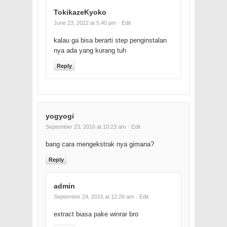
TokikazeKyoko
June 23, 2022 at 5:40 pm
· Edit
kalau ga bisa berarti step penginstalan
nya ada yang kurang tuh
Reply
yogyogi
September 23, 2016 at 10:23 am
· Edit
bang cara mengekstrak nya gimana?
Reply
admin
September 24, 2016 at 12:26 am
· Edit
extract biasa pake winrar bro