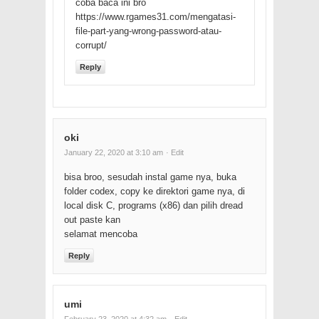
coba baca ini bro
https://www.rgames31.com/mengatasi-
file-part-yang-wrong-password-atau-
corrupt/
Reply
oki
January 22, 2020 at 3:10 am
· Edit
bisa broo, sesudah instal game nya, buka
folder codex, copy ke direktori game nya, di
local disk C, programs (x86) dan pilih dread
out paste kan
selamat mencoba
Reply
umi
February 23, 2020 at 4:32 am
· Edit