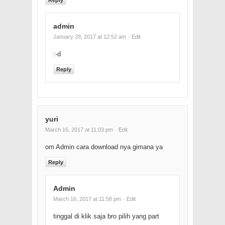
admin
January 28, 2017 at 12:52 am
· Edit
:-d
Reply
yuri
March 16, 2017 at 11:03 pm
· Edit
om Admin cara download nya gimana ya
Reply
Admin
March 16, 2017 at 11:58 pm
· Edit
tinggal di klik saja bro pilih yang part