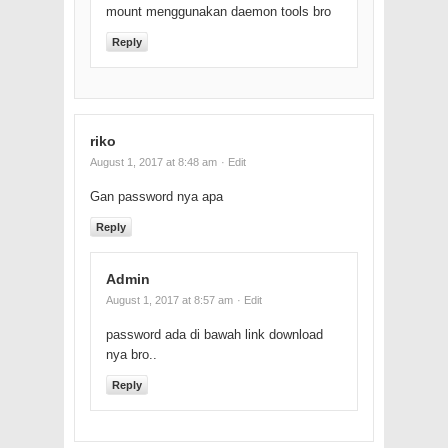
mount menggunakan daemon tools bro
Reply
riko
August 1, 2017 at 8:48 am
· Edit
Gan password nya apa
Reply
Admin
August 1, 2017 at 8:57 am
· Edit
password ada di bawah link download
nya bro..
Reply