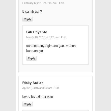
February 6, 2016 at 8:06 am
· Edit
Bisa nih gan?
Reply
Giti Priyanto
March 10, 2016 at 3:22 am
· Edit
cara instalnya gimana gan. mohon
bantuannya
Reply
Ricky Ardian
April 20, 2016 at 8:52 am
· Edit
kok g bisa dimainkan
Reply