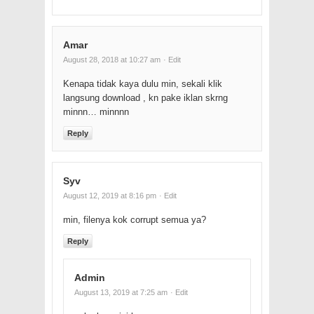
Amar
August 28, 2018 at 10:27 am
· Edit
Kenapa tidak kaya dulu min, sekali klik
langsung download , kn pake iklan skrng
minnn… minnnn
Reply
Syv
August 12, 2019 at 8:16 pm
· Edit
min, filenya kok corrupt semua ya?
Reply
Admin
August 13, 2019 at 7:25 am
· Edit