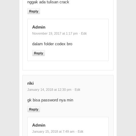
nggak ada tulisan crack
Reply
Admin
November 19, 2017 at 1:17 pm
· Edit
dalam folder codex bro
Reply
riki
January 14, 2018 at 12:30 pm
· Edit
gk bisa password nya min
Reply
Admin
January 15, 2018 at 7:49 am
· Edit