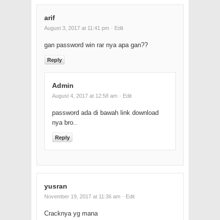
arif
August 3, 2017 at 11:41 pm
· Edit
gan password win rar nya apa gan??
Reply
Admin
August 4, 2017 at 12:58 am
· Edit
password ada di bawah link download
nya bro..
Reply
yusran
November 19, 2017 at 11:36 am
· Edit
Cracknya yg mana