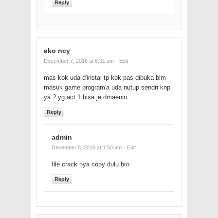
Reply
eko ncy
December 7, 2016 at 6:31 am
· Edit
mas kok uda d'instal tp kok pas dibuka blm
masuk game program'a uda nutup sendri knp
ya ? yg act 1 bisa je dmaenin
Reply
admin
December 8, 2016 at 1:50 am
· Edit
file crack nya copy dulu bro
Reply