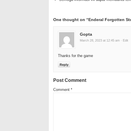
One thought on “
Enderal Forgotten S
Gopta
March 28, 2023 at 12:45 am
· Edit
Thanks for the game
Reply
Post Comment
Comment
*