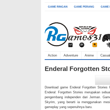
GAME RINGAN
GAME PERANG
GAME
Action
Adventure
Anime
Casua
Enderal Forgotten S
Download game Enderal Forgotten Stories PC
Enderal: Forgotten Stories merupakan sebu
pengembang independen dari Jerman. Game 
Skyrim, yang berarti ia menggunakan mesin
gameplay yang sepenuhnya baru.