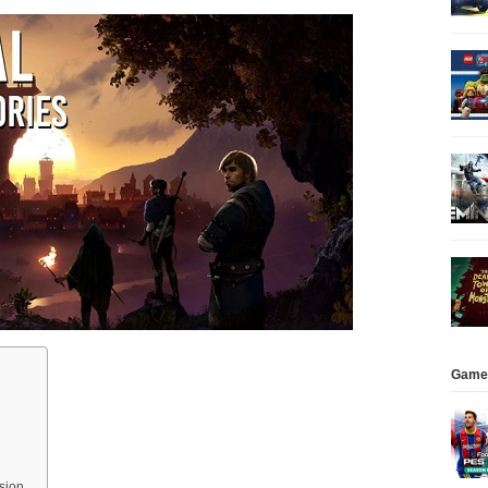
Game
sion