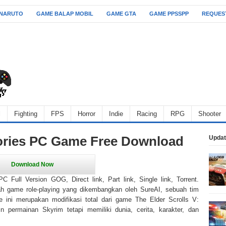
 NARUTO
GAME BALAP MOBIL
GAME GTA
GAME PPSSPP
REQUES
l
Fighting
FPS
Horror
Indie
Racing
RPG
Shooter
tories PC Game Free Download
Updat
 Full Version GOG, Direct link, Part link, Single link, Torrent.
ah game role-playing yang dikembangkan oleh SureAI, sebuah tim
ini merupakan modifikasi total dari game The Elder Scrolls V:
 permainan Skyrim tetapi memiliki dunia, cerita, karakter, dan