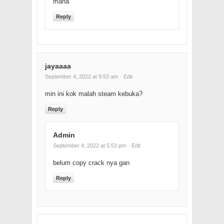
mana
Reply
jayaaaa
September 4, 2022 at 9:53 am
· Edit
min ini kok malah steam kebuka?
Reply
Admin
September 4, 2022 at 5:53 pm
· Edit
belum copy crack nya gan
Reply