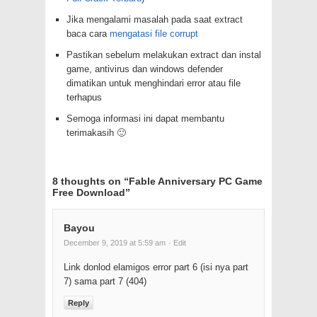
Jika mengalami masalah pada saat extract
baca cara
mengatasi file corrupt
Pastikan sebelum melakukan extract dan instal
game, antivirus dan windows defender
dimatikan untuk menghindari error atau file
terhapus
Semoga informasi ini dapat membantu
terimakasih 🙂
8 thoughts on “
Fable Anniversary PC Game
Free Download
”
Bayou
December 9, 2019 at 5:59 am
· Edit
Link donlod elamigos error part 6 (isi nya part
7) sama part 7 (404)
Reply