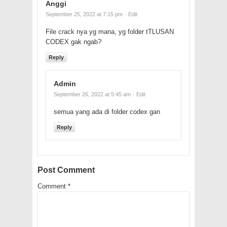
Anggi
September 25, 2022 at 7:15 pm
· Edit
File crack nya yg mana, yg folder tTLUSAN
CODEX gak ngab?
Reply
Admin
September 26, 2022 at 5:45 am
· Edit
semua yang ada di folder codex gan
Reply
Post Comment
Comment
*