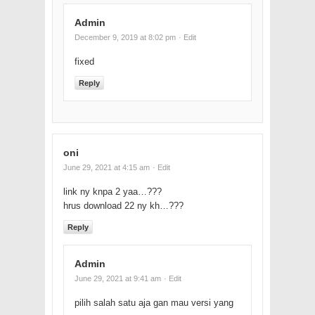
Admin
December 9, 2019 at 8:02 pm
· Edit
fixed
Reply
oni
June 29, 2021 at 4:15 am
· Edit
link ny knpa 2 yaa…???
hrus download 22 ny kh…???
Reply
Admin
June 29, 2021 at 9:41 am
· Edit
pilih salah satu aja gan mau versi yang