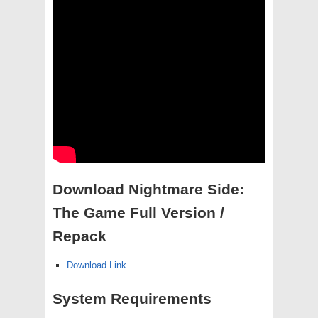
Download Nightmare Side:
The Game Full Version /
Repack
Download Link
System Requirements