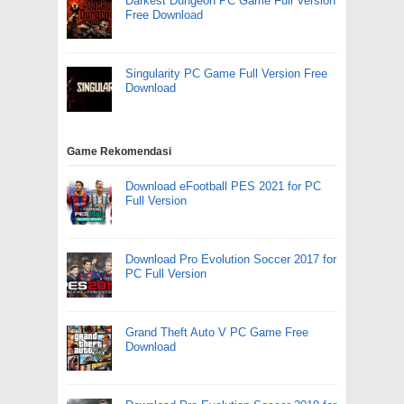
Darkest Dungeon PC Game Full Version
Free Download
Singularity PC Game Full Version Free
Download
Game Rekomendasi
Download eFootball PES 2021 for PC
Full Version
Download Pro Evolution Soccer 2017 for
PC Full Version
Grand Theft Auto V PC Game Free
Download