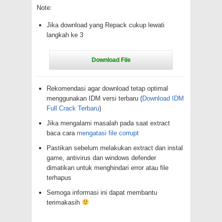
Note:
Jika download yang Repack cukup lewati
langkah ke 3
Rekomendasi agar download tetap optimal
menggunakan IDM versi terbaru (
Download IDM
Full Crack Terbaru
)
Jika mengalami masalah pada saat extract
baca cara
mengatasi file corrupt
Pastikan sebelum melakukan extract dan instal
game, antivirus dan windows defender
dimatikan untuk menghindari error atau file
terhapus
Semoga informasi ini dapat membantu
terimakasih