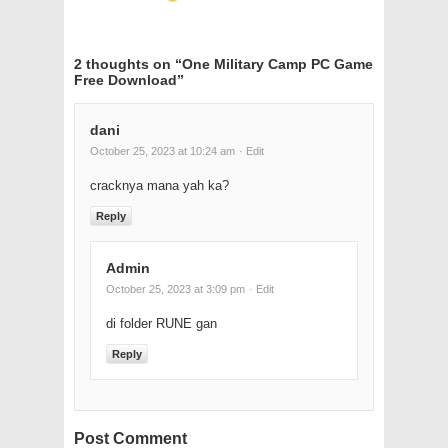
2 thoughts on “
One Military Camp PC Game
Free Download
”
dani
October 25, 2023 at 10:24 am
· Edit
cracknya mana yah ka?
Reply
Admin
October 25, 2023 at 3:09 pm
· Edit
di folder RUNE gan
Reply
Post Comment