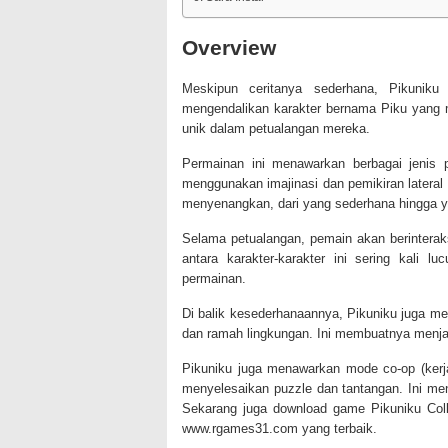
Overview
Meskipun ceritanya sederhana, Pikunik
mengendalikan karakter bernama Piku yang m
unik dalam petualangan mereka.
Permainan ini menawarkan berbagai jenis 
menggunakan imajinasi dan pemikiran latera
menyenangkan, dari yang sederhana hingga ya
Selama petualangan, pemain akan berinteraks
antara karakter-karakter ini sering kal
permainan.
Di balik kesederhanaannya, Pikuniku juga me
dan ramah lingkungan. Ini membuatnya menjad
Pikuniku juga menawarkan mode co-op (ker
menyelesaikan puzzle dan tantangan. Ini m
Sekarang juga download game Pikuniku Coll
www.rgames31.com yang terbaik.