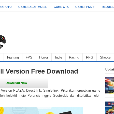
 NARUTO
GAME BALAP MOBIL
GAME GTA
GAME PPSSPP
REQUES
l
Fighting
FPS
Horror
Indie
Racing
RPG
Shooter
ll Version Free Download
Updat
l Version PLAZA, Direct link, Single link. Pikuniku merupakan game
h kolektif indie Perancis-Inggris Sectordub dan diterbitkan oleh