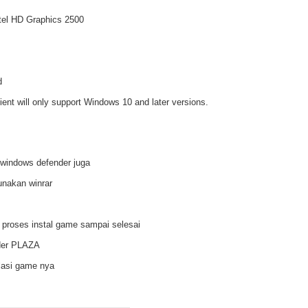
tel HD Graphics 2500
d
ient will only support Windows 10 and later versions.
 windows defender juga
unakan winrar
 proses instal game sampai selesai
lder PLAZA
lasi game nya