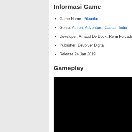
Informasi Game
Game Name:
Pikuniku
Genre:
Action
,
Adventure
,
Casual
,
Indie
Developer: Arnaud De Bock, Rémi Forcade
Publisher: Devolver Digital
Release 24 Jan 2019
Gameplay