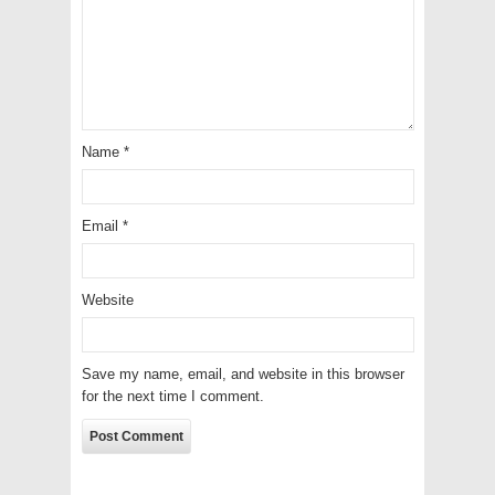
Name
*
Email
*
Website
Save my name, email, and website in this browser
for the next time I comment.