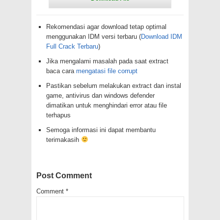
Rekomendasi agar download tetap optimal
menggunakan IDM versi terbaru (
Download IDM
Full Crack Terbaru
)
Jika mengalami masalah pada saat extract
baca cara
mengatasi file corrupt
Pastikan sebelum melakukan extract dan instal
game, antivirus dan windows defender
dimatikan untuk menghindari error atau file
terhapus
Semoga informasi ini dapat membantu
terimakasih
Post Comment
Comment
*