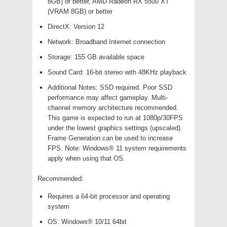
6GB) or better, AMD Radeon RX 5500 XT
(VRAM 8GB) or better
DirectX: Version 12
Network: Broadband Internet connection
Storage: 155 GB available space
Sound Card: 16-bit stereo with 48KHz playback
Additional Notes: SSD required. Poor SSD
performance may affect gameplay. Multi-
channel memory architecture recommended.
This game is expected to run at 1080p/30FPS
under the lowest graphics settings (upscaled).
Frame Generation can be used to increase
FPS. Note: Windows® 11 system requirements
apply when using that OS.
Recommended:
Requires a 64-bit processor and operating
system
OS: Windows® 10/11 64bit