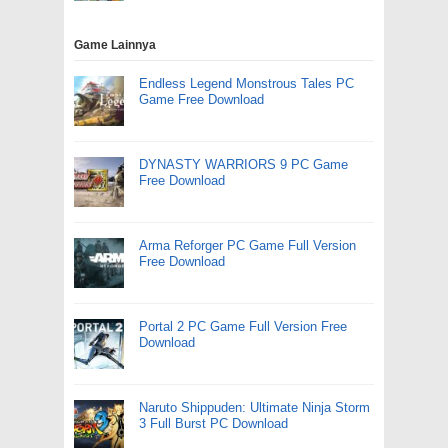
Game Lainnya
Endless Legend Monstrous Tales PC
Game Free Download
DYNASTY WARRIORS 9 PC Game
Free Download
Arma Reforger PC Game Full Version
Free Download
Portal 2 PC Game Full Version Free
Download
Naruto Shippuden: Ultimate Ninja Storm
3 Full Burst PC Download