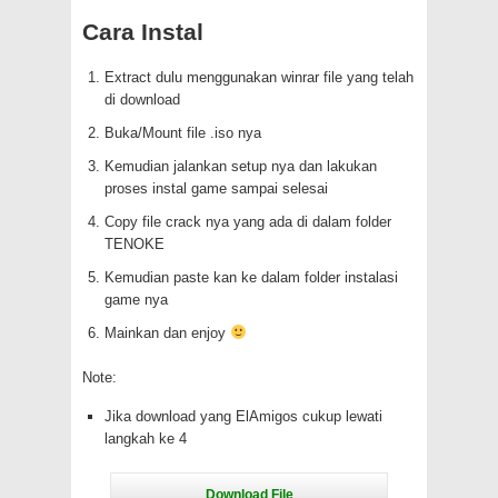
Cara Instal
Extract dulu menggunakan winrar file yang telah
di download
Buka/Mount file .iso nya
Kemudian jalankan setup nya dan lakukan
proses instal game sampai selesai
Copy file crack nya yang ada di dalam folder
TENOKE
Kemudian paste kan ke dalam folder instalasi
game nya
Mainkan dan enjoy
Note:
Jika download yang ElAmigos cukup lewati
langkah ke 4