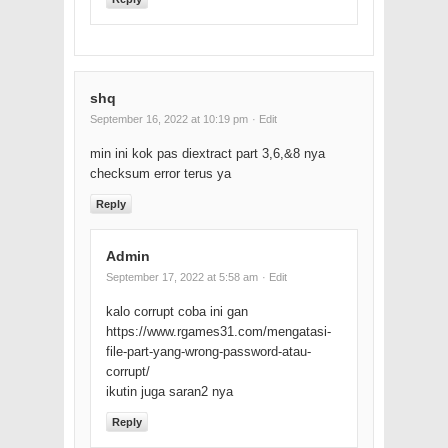
shq
September 16, 2022 at 10:19 pm
· Edit
min ini kok pas diextract part 3,6,&8 nya
checksum error terus ya
Reply
Admin
September 17, 2022 at 5:58 am
· Edit
kalo corrupt coba ini gan
https://www.rgames31.com/mengatasi-
file-part-yang-wrong-password-atau-
corrupt/
ikutin juga saran2 nya
Reply