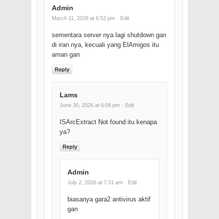
Admin
March 11, 2026 at 6:52 pm
· Edit
sementara server nya lagi shutdown gan
di iran nya, kecuali yang ElAmigos itu
aman gan
Reply
Lams
June 30, 2026 at 6:08 pm
· Edit
ISArcExtract Not found itu kenapa
ya?
Reply
Admin
July 2, 2026 at 7:31 am
· Edit
biasanya gara2 antivirus aktif
gan