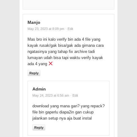
Manjo
May 23, 2023 at 8:09 pm
· Edit
Mas bro ini kalo verify bin ada 4 file yang
kayak rusak/gak bisa/gak ada gimana cara
ngatasinya yang tahap fix archive tadi
lumayan udah bisa tapi waktu verify kayak
ada 4 yang
Reply
Admin
May 24, 2023 at 6:56 am
· Edit
download yang mana gan? yang repack?
file bin gaperlu diapa2in gan cukup
jalankan setup nya aja buat instal
Reply