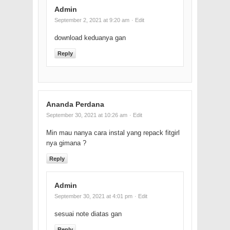
Admin
September 2, 2021 at 9:20 am
· Edit
download keduanya gan
Reply
Ananda Perdana
September 30, 2021 at 10:26 am
· Edit
Min mau nanya cara instal yang repack fitgirl
nya gimana ?
Reply
Admin
September 30, 2021 at 4:01 pm
· Edit
sesuai note diatas gan
Reply