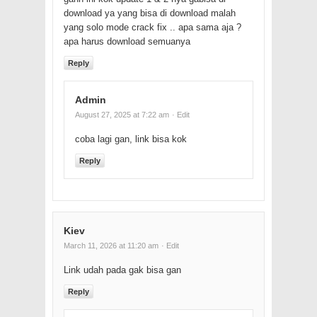
download ya yang bisa di download malah
yang solo mode crack fix .. apa sama aja ?
apa harus download semuanya
Reply
Admin
August 27, 2025 at 7:22 am
· Edit
coba lagi gan, link bisa kok
Reply
Kiev
March 11, 2026 at 11:20 am
· Edit
Link udah pada gak bisa gan
Reply