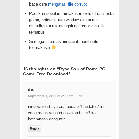
baca cara
mengatasi file corrupt
Pastikan sebelum melakukan extract dan instal
game, antivirus dan windows defender
dimatikan untuk menghindari error atau file
terhapus
Semoga informasi ini dapat membantu
terimakasih
16 thoughts on “
Ryse Son of Rome PC
Game Free Download
”
dio
September 1, 2021 at 2:42 pm
· Edit
ini download nya ada update 1 update 2 ini
yang mana yang di download min? kasi
keterangan dong min
Reply