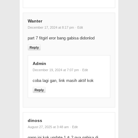
Wanter
December 17, 2024 at 8:17 pm
· Edit
part 7 fitgirl eror bang gabisa didonlod
Reply
Admin
December 19, 2024 at 7:07 pm
· Edit
coba lagi gan, link masih aktif kok
Reply
dinoss
August 27, 2025 at 3:48 am
· Edit
gann ini kok update 1 & 2 nya gabisa di