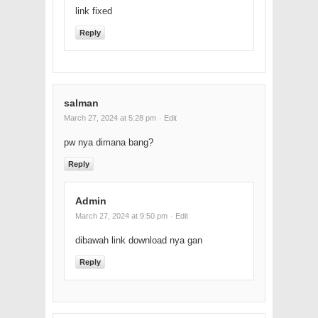
link fixed
Reply
salman
March 27, 2024 at 5:28 pm
· Edit
pw nya dimana bang?
Reply
Admin
March 27, 2024 at 9:50 pm
· Edit
dibawah link download nya gan
Reply