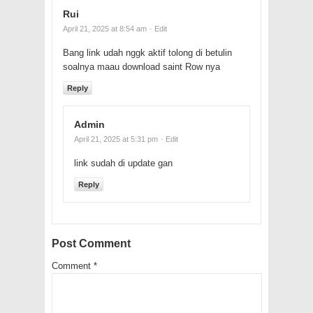
Rui
April 21, 2025 at 8:54 am
· Edit
Bang link udah nggk aktif tolong di betulin
soalnya maau download saint Row nya
Reply
Admin
April 21, 2025 at 5:31 pm
· Edit
link sudah di update gan
Reply
Post Comment
Comment
*