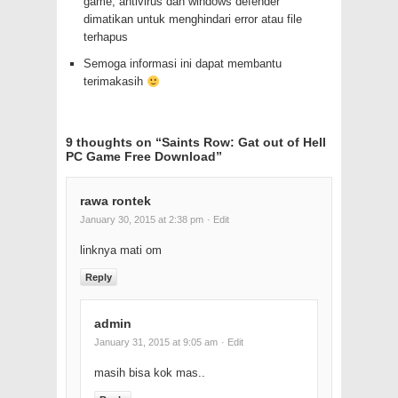
game, antivirus dan windows defender
dimatikan untuk menghindari error atau file
terhapus
Semoga informasi ini dapat membantu
terimakasih
9 thoughts on “
Saints Row: Gat out of Hell
PC Game Free Download
”
rawa rontek
January 30, 2015 at 2:38 pm
· Edit
linknya mati om
Reply
admin
January 31, 2015 at 9:05 am
· Edit
masih bisa kok mas..