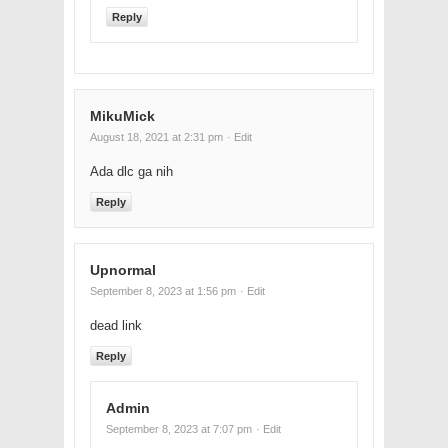
Reply
MikuMick
August 18, 2021 at 2:31 pm
· Edit
Ada dlc ga nih
Reply
Upnormal
September 8, 2023 at 1:56 pm
· Edit
dead link
Reply
Admin
September 8, 2023 at 7:07 pm
· Edit