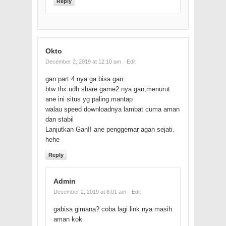
Reply
Okto
December 2, 2019 at 12:10 am
· Edit
gan part 4 nya ga bisa gan.
btw thx udh share game2 nya gan,menurut
ane ini situs yg paling mantap
walau speed downloadnya lambat cuma aman
dan stabil
Lanjutkan Gan!! ane penggemar agan sejati.
hehe
Reply
Admin
December 2, 2019 at 8:01 am
· Edit
gabisa gimana? coba lagi link nya masih
aman kok