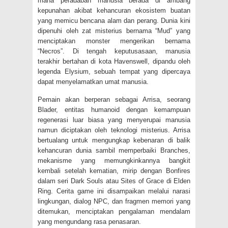
mana peradaban manusia berada di ambang
kepunahan akibat kehancuran ekosistem buatan
yang memicu bencana alam dan perang. Dunia kini
dipenuhi oleh zat misterius bernama “Mud” yang
menciptakan monster mengerikan bernama
“Necros”. Di tengah keputusasaan, manusia
terakhir bertahan di kota Havenswell, dipandu oleh
legenda Elysium, sebuah tempat yang dipercaya
dapat menyelamatkan umat manusia.
Pemain akan berperan sebagai Arrisa, seorang
Blader, entitas humanoid dengan kemampuan
regenerasi luar biasa yang menyerupai manusia
namun diciptakan oleh teknologi misterius. Arrisa
bertualang untuk mengungkap kebenaran di balik
kehancuran dunia sambil memperbaiki Branches,
mekanisme yang memungkinkannya bangkit
kembali setelah kematian, mirip dengan Bonfires
dalam seri Dark Souls atau Sites of Grace di Elden
Ring. Cerita game ini disampaikan melalui narasi
lingkungan, dialog NPC, dan fragmen memori yang
ditemukan, menciptakan pengalaman mendalam
yang mengundang rasa penasaran.