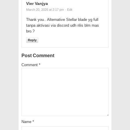
Vier Vanjya
March 20, 2026 at 2:17 pm
· Edit
Thank you.. Alternative Stellar blade yg full
tanpa aktivasi via discord udh rilis blm mas
bro.?
Reply
Post Comment
Comment
*
Name
*