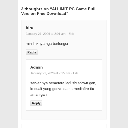
3 thoughts on “
AI LIMIT PC Game Full
Version Free Download
”
biru
January 21, 2026 at 2:01 am
· Edit
min linknya nga berfungsi
Reply
Admin
January 21, 2026 at 7:25 am
· Edit
server nya semetara lagi shutdown gan,
kecuali yang gdrive sama mediafire itu
aman gan
Reply