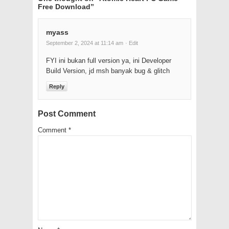
Free Download
”
myass
September 2, 2024 at 11:14 am
· Edit
FYI ini bukan full version ya, ini Developer
Build Version, jd msh banyak bug & glitch
Reply
Post Comment
Comment
*