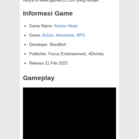
hanya di www.rgames31.com yang terbaik.
Informasi Game
Game Name:
Atomic Heart
Genre:
Action
,
Adventure
,
RPG
Developer: Mundfish
Publisher: Focus Entertainment, 4Divinity
Release 21 Feb 2023
Gameplay