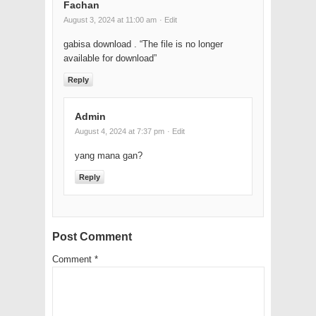
Fachan
August 3, 2024 at 11:00 am
· Edit
gabisa download . “The file is no longer
available for download”
Reply
Admin
August 4, 2024 at 7:37 pm
· Edit
yang mana gan?
Reply
Post Comment
Comment
*