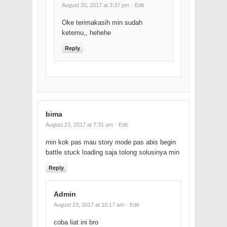
August 20, 2017 at 3:37 pm
· Edit
Oke terimakasih min sudah
ketemu,, hehehe
Reply
bima
August 23, 2017 at 7:31 am
· Edit
min kok pas mau story mode pas abis begin
battle stuck loading saja tolong solusinya min
Reply
Admin
August 23, 2017 at 10:17 am
· Edit
coba liat ini bro