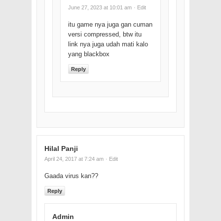
June 27, 2023 at 10:01 am
· Edit
itu game nya juga gan cuman
versi compressed, btw itu
link nya juga udah mati kalo
yang blackbox
Reply
Hilal Panji
April 24, 2017 at 7:24 am
· Edit
Gaada virus kan??
Reply
Admin