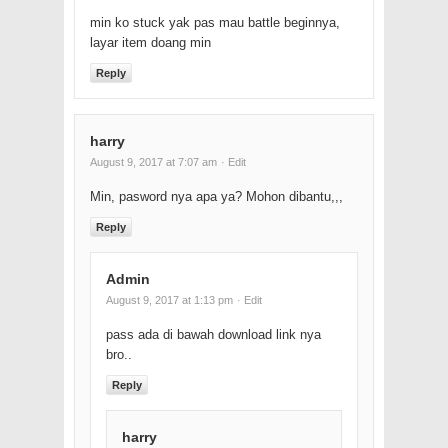
min ko stuck yak pas mau battle beginnya,
layar item doang min
Reply
harry
August 9, 2017 at 7:07 am
· Edit
Min, pasword nya apa ya? Mohon dibantu,,,
Reply
Admin
August 9, 2017 at 1:13 pm
· Edit
pass ada di bawah download link nya
bro..
Reply
harry