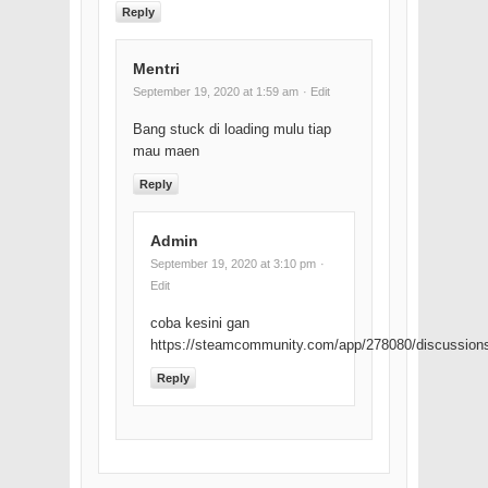
Reply
Mentri
September 19, 2020 at 1:59 am
· Edit
Bang stuck di loading mulu tiap
mau maen
Reply
Admin
September 19, 2020 at 3:10 pm
·
Edit
coba kesini gan
https://steamcommunity.com/app/278080/discussion
Reply