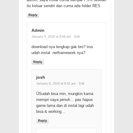
itu keluar sendiri dan cuma ada folder RES
Reply
Admin
January 5, 2018 at 8:58 am
· Edit
download nya lengkap gak bro? trus
udah instal .netframework nya?
Reply
josh
January 8, 2018 at 8:42 am
· Edit
ŪSudah bisa min, mungkin karna
mempri saya penuh… pas hapus
game lama dan di instal lagi udah
bisa & working…
Reply