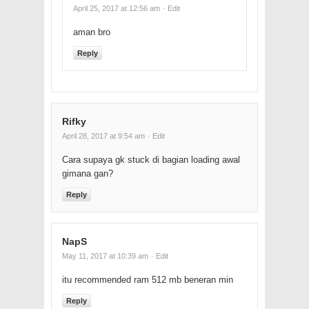
April 25, 2017 at 12:56 am
· Edit
aman bro
Reply
Rifky
April 28, 2017 at 9:54 am
· Edit
Cara supaya gk stuck di bagian loading awal
gimana gan?
Reply
NapS
May 11, 2017 at 10:39 am
· Edit
itu recommended ram 512 mb beneran min
Reply