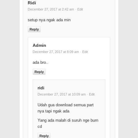
Ridi
December 27, 2017 at 2:42 am
· Edit
setup nya ngak ada min
Reply
Admin
December 27, 2017 at 8:09 am
· Edit
ada bro..
Reply
ridi
December 27, 2017 at 10:09 am
· Edit
Udah gua download semua part
nya tapi ngak ada
Yang ada malah di suruh nge burn
cd
Reply