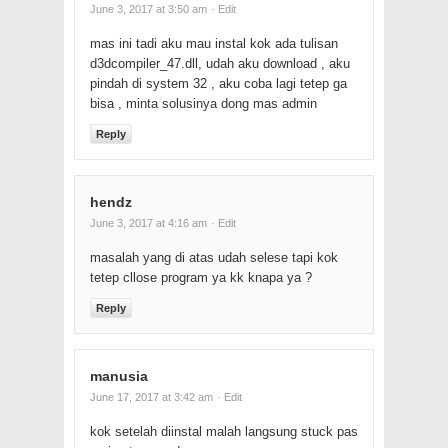
June 3, 2017 at 3:50 am
· Edit
mas ini tadi aku mau instal kok ada tulisan
d3dcompiler_47.dll, udah aku download , aku
pindah di system 32 , aku coba lagi tetep ga
bisa , minta solusinya dong mas admin
Reply
hendz
June 3, 2017 at 4:16 am
· Edit
masalah yang di atas udah selese tapi kok
tetep cllose program ya kk knapa ya ?
Reply
manusia
June 17, 2017 at 3:42 am
· Edit
kok setelah diinstal malah langsung stuck pas