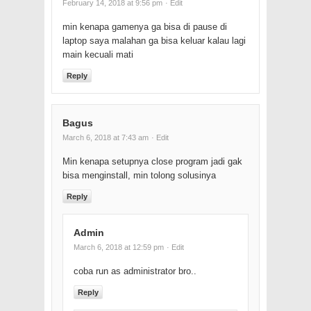
February 14, 2018 at 9:56 pm
· Edit
min kenapa gamenya ga bisa di pause di
laptop saya malahan ga bisa keluar kalau lagi
main kecuali mati
Reply
Bagus
March 6, 2018 at 7:43 am
· Edit
Min kenapa setupnya close program jadi gak
bisa menginstall, min tolong solusinya
Reply
Admin
March 6, 2018 at 12:59 pm
· Edit
coba run as administrator bro..
Reply