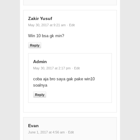
Zakir Yusuf
May 30, 2017 at 9:21 am
· Edit
Win 10 bsa gk min?
Reply
Admin
May 30, 2017 at 2:17 pm
· Edit
coba aja bro saya gak pake win10
soalnya
Reply
Evan
June 1, 2017 at 4:56 am
· Edit