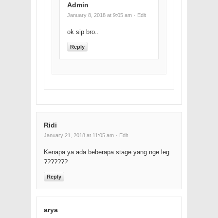
Admin
January 8, 2018 at 9:05 am
· Edit
ok sip bro..
Reply
Ridi
January 21, 2018 at 11:05 am
· Edit
Kenapa ya ada beberapa stage yang nge leg
???????
Reply
arya