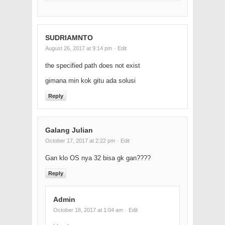
SUDRIAMNTO
August 26, 2017 at 9:14 pm
· Edit
the specified path does not exist
gimana min kok gitu ada solusi
Reply
Galang Julian
October 17, 2017 at 2:22 pm
· Edit
Gan klo OS nya 32 bisa gk gan????
Reply
Admin
October 18, 2017 at 1:04 am
· Edit