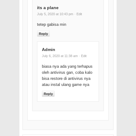
its a plane
July 5, 2020 at 10:43 pm
· Edit
tetep gabisa min
Reply
Admin
July 6, 2020 at 11:38 am
· Edit
biasa nya ada yang terhapus
oleh antivirus gan, coba kalo
bisa restore di antivirus nya
atau instal ulang game nya
Reply