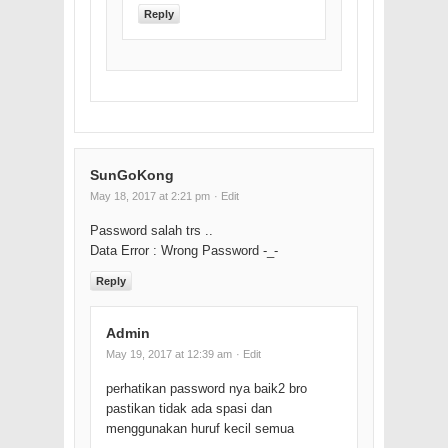
Reply
SunGoKong
May 18, 2017 at 2:21 pm
· Edit
Password salah trs ..
Data Error : Wrong Password -_-
Reply
Admin
May 19, 2017 at 12:39 am
· Edit
perhatikan password nya baik2 bro
pastikan tidak ada spasi dan
menggunakan huruf kecil semua