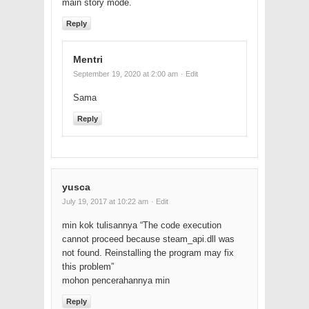
main story mode.
Reply
Mentri
September 19, 2020 at 2:00 am
· Edit
Sama
Reply
yusca
July 19, 2017 at 10:22 am
· Edit
min kok tulisannya “The code execution
cannot proceed because steam_api.dll was
not found. Reinstalling the program may fix
this problem”
mohon pencerahannya min
Reply