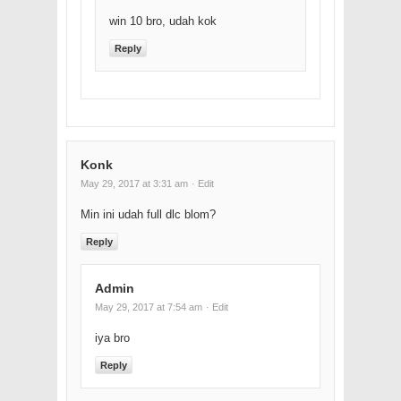
win 10 bro, udah kok
Reply
Konk
May 29, 2017 at 3:31 am
· Edit
Min ini udah full dlc blom?
Reply
Admin
May 29, 2017 at 7:54 am
· Edit
iya bro
Reply