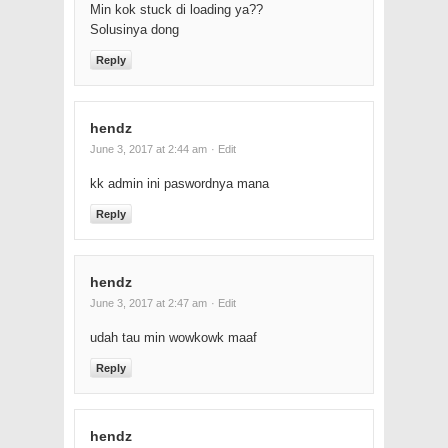
Min kok stuck di loading ya??
Solusinya dong
Reply
hendz
June 3, 2017 at 2:44 am
· Edit
kk admin ini paswordnya mana
Reply
hendz
June 3, 2017 at 2:47 am
· Edit
udah tau min wowkowk maaf
Reply
hendz