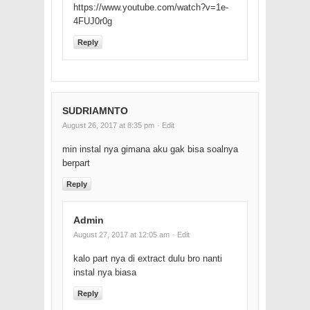
https://www.youtube.com/watch?v=1e-
4FUJ0r0g
Reply
SUDRIAMNTO
August 26, 2017 at 8:35 pm
· Edit
min instal nya gimana aku gak bisa soalnya
berpart
Reply
Admin
August 27, 2017 at 12:05 am
· Edit
kalo part nya di extract dulu bro nanti
instal nya biasa
Reply