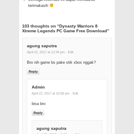
terimakasih
103 thoughts on “
Dynasty Warriors 8
Xtreme Legends PC Game Free Download
”
agung saputra
April 22, 2017 at 12:34 pm
· Edit
Bro nih game bs pake stik xbox nggak?
Reply
Admin
April 22, 2017 at 10:58 pm
· Edit
bisa bro
Reply
agung saputra