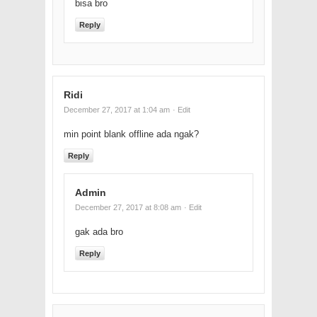
bisa bro
Reply
Ridi
December 27, 2017 at 1:04 am
· Edit
min point blank offline ada ngak?
Reply
Admin
December 27, 2017 at 8:08 am
· Edit
gak ada bro
Reply