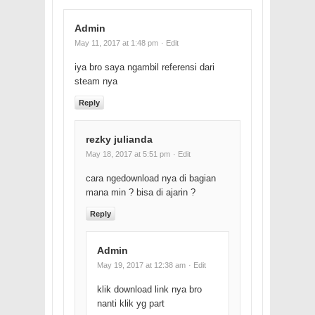
Admin
May 11, 2017 at 1:48 pm
· Edit
iya bro saya ngambil referensi dari
steam nya
Reply
rezky julianda
May 18, 2017 at 5:51 pm
· Edit
cara ngedownload nya di bagian
mana min ? bisa di ajarin ?
Reply
Admin
May 19, 2017 at 12:38 am
· Edit
klik download link nya bro
nanti klik yg part