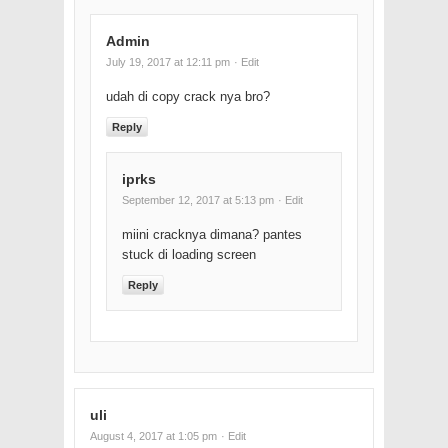
Admin
July 19, 2017 at 12:11 pm
· Edit
udah di copy crack nya bro?
Reply
iprks
September 12, 2017 at 5:13 pm
· Edit
miini cracknya dimana? pantes
stuck di loading screen
Reply
uli
August 4, 2017 at 1:05 pm
· Edit