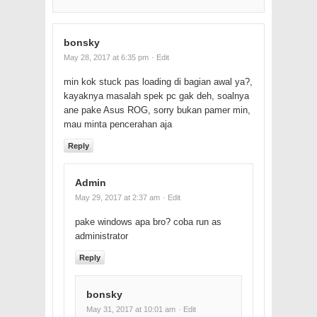
bonsky
May 28, 2017 at 6:35 pm
· Edit
min kok stuck pas loading di bagian awal ya?,
kayaknya masalah spek pc gak deh, soalnya
ane pake Asus ROG, sorry bukan pamer min,
mau minta pencerahan aja
Reply
Admin
May 29, 2017 at 2:37 am
· Edit
pake windows apa bro? coba run as
administrator
Reply
bonsky
May 31, 2017 at 10:01 am
· Edit