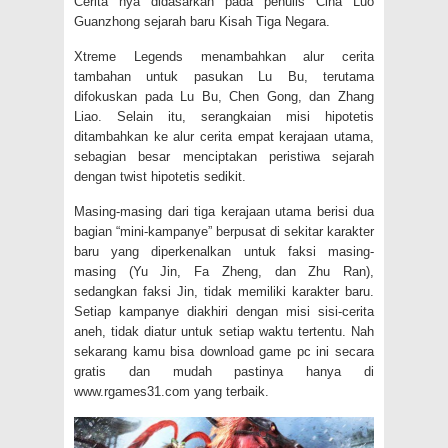
Cerita nya didasarkan pada penulis Cina Luo
Guanzhong sejarah baru Kisah Tiga Negara.
Xtreme Legends menambahkan alur cerita
tambahan untuk pasukan Lu Bu, terutama
difokuskan pada Lu Bu, Chen Gong, dan Zhang
Liao. Selain itu, serangkaian misi hipotetis
ditambahkan ke alur cerita empat kerajaan utama,
sebagian besar menciptakan peristiwa sejarah
dengan twist hipotetis sedikit.
Masing-masing dari tiga kerajaan utama berisi dua
bagian “mini-kampanye” berpusat di sekitar karakter
baru yang diperkenalkan untuk faksi masing-
masing (Yu Jin, Fa Zheng, dan Zhu Ran),
sedangkan faksi Jin, tidak memiliki karakter baru.
Setiap kampanye diakhiri dengan misi sisi-cerita
aneh, tidak diatur untuk setiap waktu tertentu. Nah
sekarang kamu bisa download game pc ini secara
gratis dan mudah pastinya hanya di
www.rgames31.com yang terbaik.