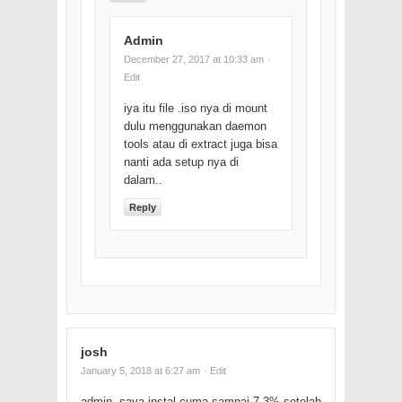
Admin
December 27, 2017 at 10:33 am
·
Edit
iya itu file .iso nya di mount
dulu menggunakan daemon
tools atau di extract juga bisa
nanti ada setup nya di
dalam..
Reply
josh
January 5, 2018 at 6:27 am
· Edit
admin, saya instal cuma sampai 7.3% setelah