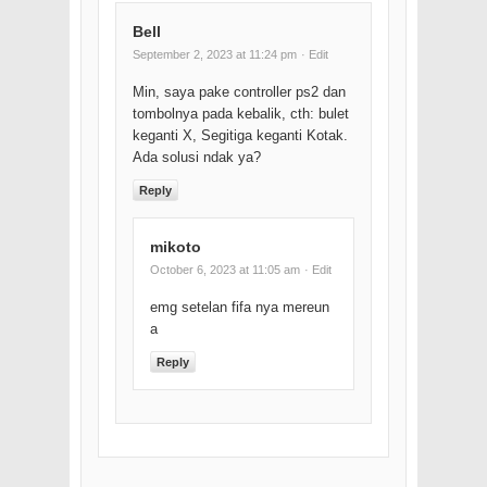
Bell
September 2, 2023 at 11:24 pm
· Edit
Min, saya pake controller ps2 dan
tombolnya pada kebalik, cth: bulet
keganti X, Segitiga keganti Kotak.
Ada solusi ndak ya?
Reply
mikoto
October 6, 2023 at 11:05 am
· Edit
emg setelan fifa nya mereun
a
Reply