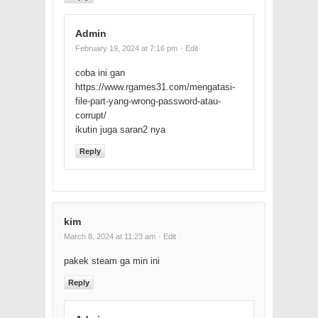
Admin
February 19, 2024 at 7:16 pm
· Edit
coba ini gan
https://www.rgames31.com/mengatasi-
file-part-yang-wrong-password-atau-
corrupt/
ikutin juga saran2 nya
Reply
kim
March 8, 2024 at 11:23 am
· Edit
pakek steam ga min ini
Reply