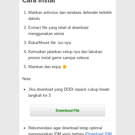
Cara Instal
Matikan antivirus dan windows defender terlebih
dahulu
Extract file yang telah di download
menggunakan winrar
Buka/Mount file .iso nya
Kemudian jalankan setup nya dan lakukan
proses instal game sampai selesai
Mainkan dan enjoy
Note:
Jika download yang DODI repack cukup lewati
langkah ke 3
Rekomendasi agar download tetap optimal
menggunakan IDM versi terbaru (
Download IDM