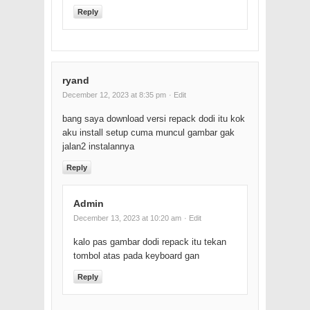
Reply
ryand
December 12, 2023 at 8:35 pm
· Edit
bang saya download versi repack dodi itu kok
aku install setup cuma muncul gambar gak
jalan2 instalannya
Reply
Admin
December 13, 2023 at 10:20 am
· Edit
kalo pas gambar dodi repack itu tekan
tombol atas pada keyboard gan
Reply