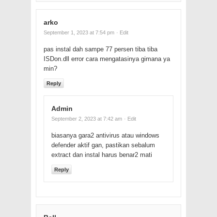
arko
September 1, 2023 at 7:54 pm
· Edit
pas instal dah sampe 77 persen tiba tiba
ISDon.dll error cara mengatasinya gimana ya
min?
Reply
Admin
September 2, 2023 at 7:42 am
· Edit
biasanya gara2 antivirus atau windows
defender aktif gan, pastikan sebalum
extract dan instal harus benar2 mati
Reply