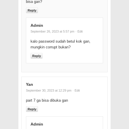
bisa gan?
Reply
Admin
September 26, 2023 at 5:57 pm
· Edit
kalo password sudah betul kok gan,
mungkin corrupt bukan?
Reply
Yan
September 30, 2023 at 12:29 pm
· Edit
part 7 ga bisa dibuka gan
Reply
Admin