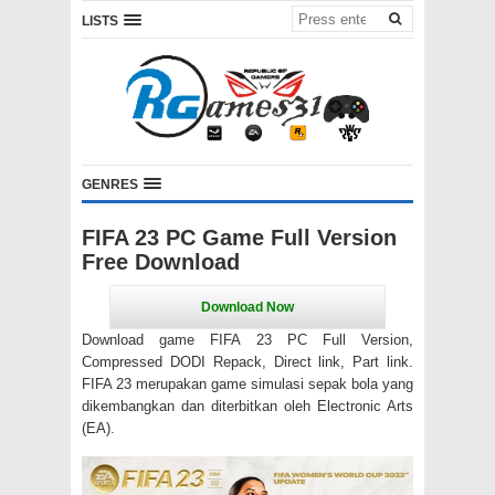
LISTS
GENRES
FIFA 23 PC Game Full Version
Free Download
Download game FIFA 23 PC Full Version,
Compressed DODI Repack, Direct link, Part link.
FIFA 23 merupakan game simulasi sepak bola yang
dikembangkan dan diterbitkan oleh Electronic Arts
(EA).