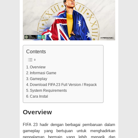
Contents
Overview
Informasi Game
Gameplay
Download FIFA 23 Full Version / Repack
System Requirements
Cara Instal
Overview
FIFA 23 hadir dengan berbagai pembaruan dalam
gameplay yang bertujuan untuk menghadirkan
pengalaman bermain yang lebih menarik dan