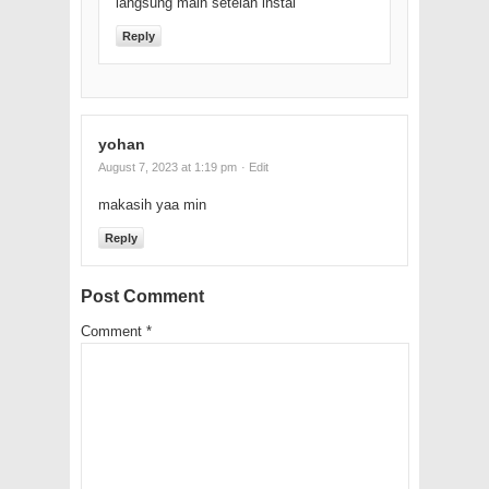
langsung main setelah instal
Reply
yohan
August 7, 2023 at 1:19 pm
· Edit
makasih yaa min
Reply
Post Comment
Comment
*