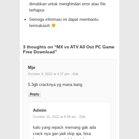
dimatikan untuk menghindari error atau file
terhapus
Semoga informasi ini dapat membantu
terimakasih
3 thoughts on “
MX vs ATV All Out PC Game
Free Download
”
Mje
October 9, 2022 at 4:37 pm
· Edit
5.3gb cracknya yg mana bang
Reply
Admin
October 10, 2022 at 5:48 am
· Edit
kalo yang repack memang gak ada
crack nya gan jadi skip aja, bisa