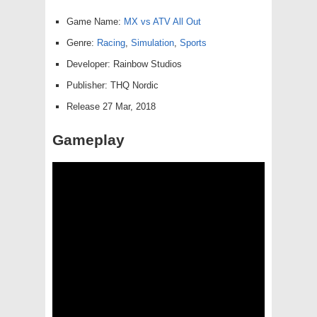
Game Name:
MX vs ATV All Out
Genre:
Racing
,
Simulation
,
Sports
Developer: Rainbow Studios
Publisher: THQ Nordic
Release 27 Mar, 2018
Gameplay