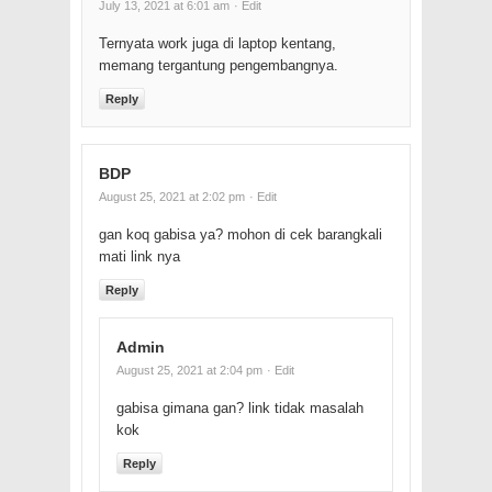
July 13, 2021 at 6:01 am
· Edit
Ternyata work juga di laptop kentang,
memang tergantung pengembangnya.
Reply
BDP
August 25, 2021 at 2:02 pm
· Edit
gan koq gabisa ya? mohon di cek barangkali
mati link nya
Reply
Admin
August 25, 2021 at 2:04 pm
· Edit
gabisa gimana gan? link tidak masalah
kok
Reply