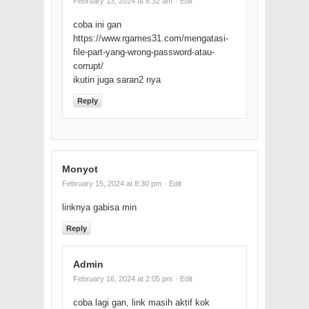
February 13, 2024 at 8:32 am
· Edit
coba ini gan
https://www.rgames31.com/mengatasi-
file-part-yang-wrong-password-atau-
corrupt/
ikutin juga saran2 nya
Reply
Monyot
February 15, 2024 at 8:30 pm
· Edit
linknya gabisa min
Reply
Admin
February 16, 2024 at 2:05 pm
· Edit
coba lagi gan, link masih aktif kok