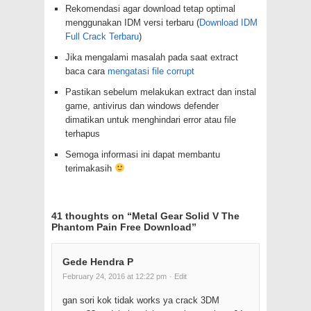
Rekomendasi agar download tetap optimal
menggunakan IDM versi terbaru (
Download IDM
Full Crack Terbaru
)
Jika mengalami masalah pada saat extract
baca cara
mengatasi file corrupt
Pastikan sebelum melakukan extract dan instal
game, antivirus dan windows defender
dimatikan untuk menghindari error atau file
terhapus
Semoga informasi ini dapat membantu
terimakasih
41 thoughts on “
Metal Gear Solid V The
Phantom Pain Free Download
”
Gede Hendra P
February 24, 2016 at 12:22 pm
· Edit
gan sori kok tidak works ya crack 3DM