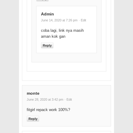
Admin
June 14, 2020 at 7:26 pm
· Edit
coba lagi, link nya masih
aman kok gan
Reply
monte
June 28, 2020 at 3:42 pm
· Edit
fitgirl repack work 100%?
Reply