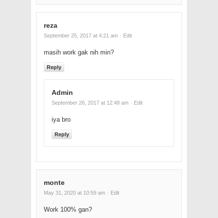
reza
September 25, 2017 at 4:21 am
· Edit
masih work gak nih min?
Reply
Admin
September 26, 2017 at 12:48 am
· Edit
iya bro
Reply
monte
May 31, 2020 at 10:59 am
· Edit
Work 100% gan?