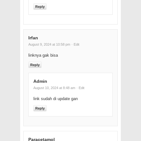
Reply
Irfan
August 9, 2024 at 10:58 pm
· Edit
linknya gak bisa
Reply
Admin
August 10, 2024 at 8:48 am
· Edit
link sudah di update gan
Reply
Paracetamol