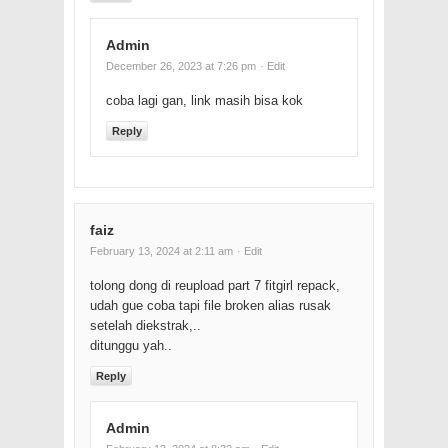
Admin
December 26, 2023 at 7:26 pm
· Edit
coba lagi gan, link masih bisa kok
Reply
faiz
February 13, 2024 at 2:11 am
· Edit
tolong dong di reupload part 7 fitgirl repack,
udah gue coba tapi file broken alias rusak
setelah diekstrak,..
ditunggu yah..
Reply
Admin