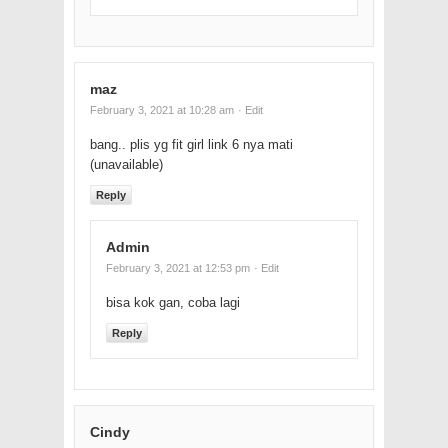
maz
February 3, 2021 at 10:28 am
· Edit
bang.. plis yg fit girl link 6 nya mati
(unavailable)
Reply
Admin
February 3, 2021 at 12:53 pm
· Edit
bisa kok gan, coba lagi
Reply
Cindy