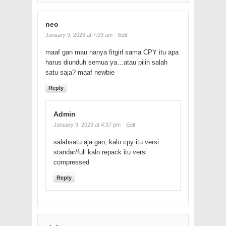
neo
January 9, 2023 at 7:09 am
· Edit
maaf gan mau nanya fitgirl sama CPY itu apa
harus diunduh semua ya…atau pilih salah
satu saja? maaf newbie
Reply
Admin
January 9, 2023 at 4:37 pm
· Edit
salahsatu aja gan, kalo cpy itu versi
standar/full kalo repack itu versi
compressed
Reply