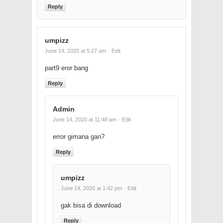
Reply
umpizz
June 14, 2020 at 5:27 am
· Edit
part9 eror bang
Reply
Admin
June 14, 2020 at 11:48 am
· Edit
error gimana gan?
Reply
umpizz
June 14, 2020 at 1:42 pm
· Edit
gak bisa di download
Reply