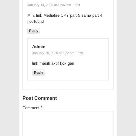
January 14, 2025 at 11:07 pm
· Edit
Min, link Mediafire CPY part 5 sama part 4
not found
Reply
Admin
January 15, 2025 at 6:22 am
· Edit
link masih aktif kok gan
Reply
Post Comment
Comment
*