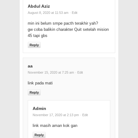
Abdul Aziz
August 8, 2020 at 11:53 am
· Edit
min ini belum smpe pacth terakhir yah?
gw coba balikin charakter Quit setelah mision
45 tapi gbs
Reply
aa
November 15, 2020 at 7:25 am
· Edit
link pada mati
Reply
Admin
November 17, 2020 at 2:13 pm
· Edit
link masih aman kok gan
Reply