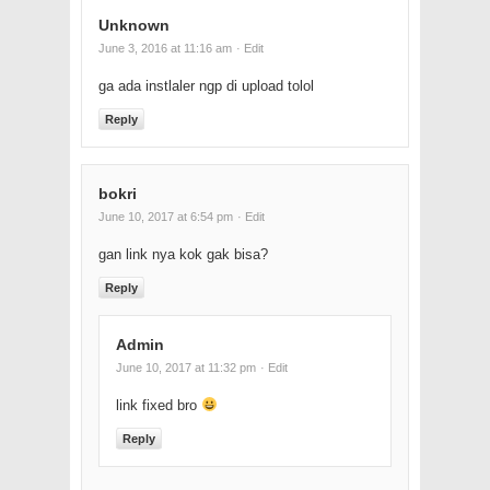
Unknown
June 3, 2016 at 11:16 am
· Edit
ga ada instlaler ngp di upload tolol
Reply
bokri
June 10, 2017 at 6:54 pm
· Edit
gan link nya kok gak bisa?
Reply
Admin
June 10, 2017 at 11:32 pm
· Edit
link fixed bro
Reply