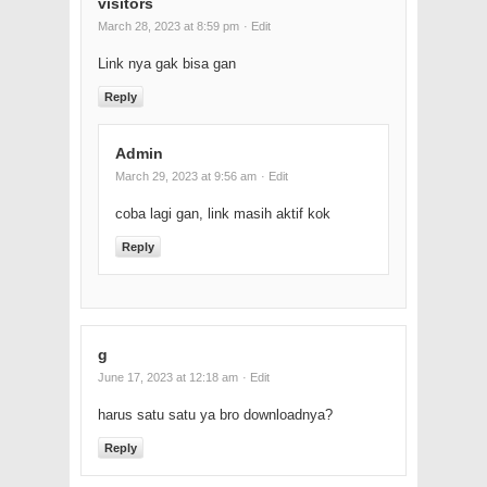
visitors
March 28, 2023 at 8:59 pm
· Edit
Link nya gak bisa gan
Reply
Admin
March 29, 2023 at 9:56 am
· Edit
coba lagi gan, link masih aktif kok
Reply
g
June 17, 2023 at 12:18 am
· Edit
harus satu satu ya bro downloadnya?
Reply