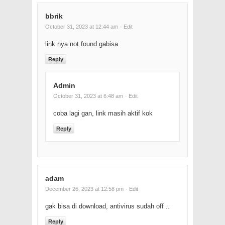
bbrik
October 31, 2023 at 12:44 am
· Edit
link nya not found gabisa
Reply
Admin
October 31, 2023 at 6:48 am
· Edit
coba lagi gan, link masih aktif kok
Reply
adam
December 26, 2023 at 12:58 pm
· Edit
gak bisa di download, antivirus sudah off ..
Reply