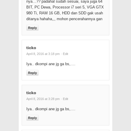
nya…?? padahal sudah sesuai, saya juga 64
BIT, PC Dewa, Processor i7 seri 5, VGA GTX
980 Ti, RAM 16 GB, HDD dan SDD gak usah
ditanya hahaha,,, mohon pencerahannya gan
Reply
ticko
April 8, 2016 at 3:18 pm
· Edit
Iya.. dkompi ane jg ga bs,….
Reply
ticko
April 8, 2016 at 3:28 pm
· Edit
Iya.. dkompi ane jg ga bs,….
Reply