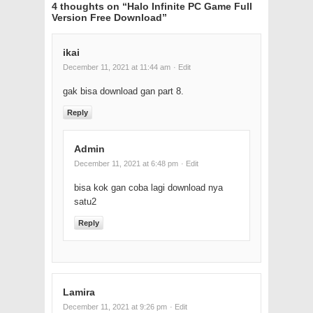
4 thoughts on “
Halo Infinite PC Game Full
Version Free Download
”
ikai
December 11, 2021 at 11:44 am
· Edit
gak bisa download gan part 8.
Reply
Admin
December 11, 2021 at 6:48 pm
· Edit
bisa kok gan coba lagi download nya
satu2
Reply
Lamira
December 11, 2021 at 9:26 pm
· Edit