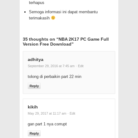
terhapus
Semoga informasi ini dapat membantu
terimakasih
35 thoughts on “
NBA 2K17 PC Game Full
Version Free Download
”
adhitya
September 29, 2016 at 7:45 am
· Edit
tolong di perbaikin part 22 min
Reply
kikih
May 29, 2017 at 11:17 am
· Edit
gan part 1 nya corrupt
Reply