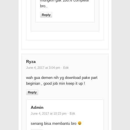
mungkin gak 100% complete
bro..
Reply
Ryza
June 4, 2017 at 3:04 pm
· Edit
wah gua demen nih yg download pake part
beginian , good job min keep it up !
Reply
Admin
June 4, 2017 at 10:23 pm
· Edit
senang bisa membantu bro