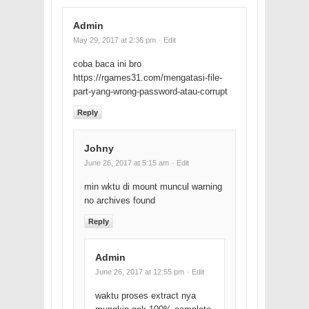
Admin
May 29, 2017 at 2:36 pm
· Edit
coba baca ini bro
https://rgames31.com/mengatasi-file-
part-yang-wrong-password-atau-corrupt
Reply
Johny
June 26, 2017 at 5:15 am
· Edit
min wktu di mount muncul warning
no archives found
Reply
Admin
June 26, 2017 at 12:55 pm
· Edit
waktu proses extract nya