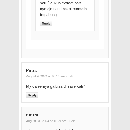
satu2 cukup extract part1
nya aja nanti bakal otomatis
tergabung
Reply
Putra
August 9, 2024 at 10:16 am
· Edit
My careernya ga bisa di save kah?
Reply
tuturu
August 31, 2024 at 11:29 pm
· Edit