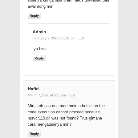
soalnya klo ga bisa brarti harus download dari
awal dong min
Reply
Admin
February 2, 2020 at 1:31 pm
· Edit
iya bisa
Reply
Hafid
March 7, 2020 at 5:13 pm
· Edit
Min, kok pas ane mau main ada tulisan the
code execution cannot proceed because
msvcr110.dll was not found? Trus gimana
cara mengatasinya min?
Reply