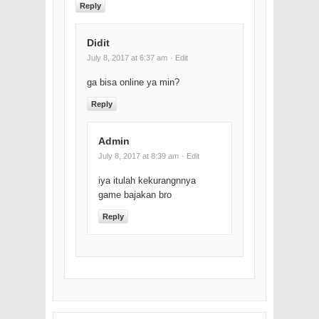
Reply
Didit
July 8, 2017 at 6:37 am
· Edit
ga bisa online ya min?
Reply
Admin
July 8, 2017 at 8:39 am
· Edit
iya itulah kekurangnnya
game bajakan bro
Reply