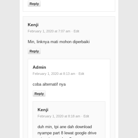
Reply
Kenji
February 1, 2020 at 7:07 am
· Edit
Min, linknya mati mohon diperbaiki
Reply
Admin
February 1, 2020 at 8:13 am
· Edit
coba alternatif nya
Reply
Kenji
February 1, 2020 at 8:18 am
· Edit
duh min, tpi ane dah download
nyampe part 8 lewat google drive