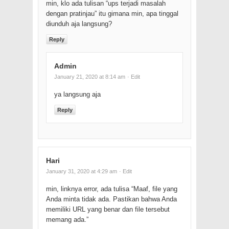
min, klo ada tulisan “ups terjadi masalah
dengan pratinjau” itu gimana min, apa tinggal
diunduh aja langsung?
Reply
Admin
January 21, 2020 at 8:14 am
· Edit
ya langsung aja
Reply
Hari
January 31, 2020 at 4:29 am
· Edit
min, linknya error, ada tulisa “Maaf, file yang
Anda minta tidak ada. Pastikan bahwa Anda
memiliki URL yang benar dan file tersebut
memang ada.”