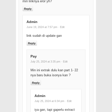
min linknya eror yh?
Reply
Admin
June 19, 2024 at 7:57 pm
· Edit
link sudah di update gan
Reply
Pay
July 25, 2024 at 3:35 pm
· Edit
Min ini extrak dulu kan part 1- 22
nya baru buka isonya kan ?
Reply
Admin
July 25, 2024 at 6:34 pm
· Edit
iya gan, tapi gaperlu extract