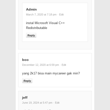
Admin
March 7, 2020 at 7:18 pm
· Edit
instal Microsoft Visual C++
Redistributable
Reply
boo
December 12, 2020 at 6:59 pm
· Edit
yang 2k17 bisa main mycareer gak min?
Reply
jeff
June 19, 2024 at 5:47 pm
· Edit