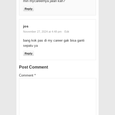
min mycareernya jalan kah?
Reply
jos
November 27, 2024 at 4:48 pm
· Edit
bang kok pas di my career gak bisa ganti
sepatu ya
Reply
Post Comment
Comment
*