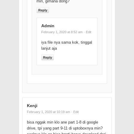
min, gimana dong?
Reply
Admin
February 1, 2020 at 8:52 am
· Edit
iya file nya sama kok, tinggal
lanjut aja
Reply
Kenji
February 1, 2020 at 10:19 am
· Edit
bisa nggak min klo ane part 1-8 di google
drive, tpi yang part 9-11 di uptoboxnya min?