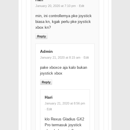
January 20, 2020 at 7:10 pm
· Edit
min, ini controllernya pke joystick
biasa kn, kgak perlu pke joystick
xbox kn?
Reply
Admin
January 21, 2020 at 8:15 am
· Edit
pake xboxce aja kalo bukan
joystick xbox
Reply
Hari
January 21, 2020 at 8:56 pm
· Edit
klo Rexus Gladius GX2
Pro termasuk joystick