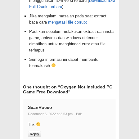
menggunakan IDM versi terbaru (
Download IDM
Full Crack Terbaru
)
Jika mengalami masalah pada saat extract
baca cara
mengatasi file corrupt
Pastikan sebelum melakukan extract dan instal
game, antivirus dan windows defender
dimatikan untuk menghindari error atau file
terhapus
Semoga informasi ini dapat membantu
terimakasih
One thought on “
Oxygen Not Included PC
Game Free Download
”
SeanRocco
December 5, 2022 at 3:53 pm
· Edit
Thx
Reply