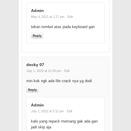
Admin
May 4, 2021 at 1:27 pm
· Edit
tekan tombol atas pada keyboard gan
Reply
decky 07
July 1, 2022 at 12:35 pm
· Edit
min kok ngk ada file crack nya yg dodi
Reply
Admin
July 1, 2022 at 5:11 pm
· Edit
kalo yang repack memang gak ada gan
jadi skip aja