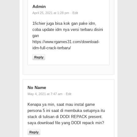
Admin
April 25, 2021 at 1:28 pm
· Edit
1fichier juga bisa kok gan pake idm,
coba update idm nya versi terbaru disini
gan
https://www.rgames31.com/download-
idm-full-crack-terbaru/
Reply
No Name
May 4, 2021 at 7:47 am
· Edit
Kenapa ya min, saat mau instal game
persona 5 ini saat di membuka setupnya itu
stack di tulisan di DODI REPACK present.
saya download file yang DODI repack min?
Reply