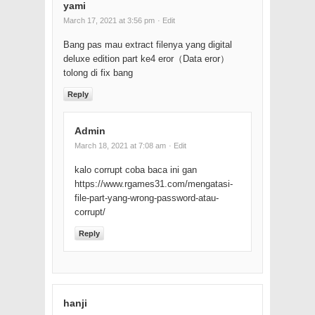
yami
March 17, 2021 at 3:56 pm
· Edit
Bang pas mau extract filenya yang digital
deluxe edition part ke4 eror（Data eror）
tolong di fix bang
Reply
Admin
March 18, 2021 at 7:08 am
· Edit
kalo corrupt coba baca ini gan
https://www.rgames31.com/mengatasi-
file-part-yang-wrong-password-atau-
corrupt/
Reply
hanji