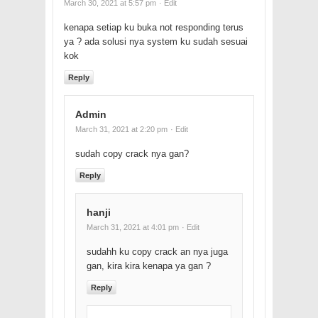
March 30, 2021 at 5:57 pm
· Edit
kenapa setiap ku buka not responding terus
ya ? ada solusi nya system ku sudah sesuai
kok
Reply
Admin
March 31, 2021 at 2:20 pm
· Edit
sudah copy crack nya gan?
Reply
hanji
March 31, 2021 at 4:01 pm
· Edit
sudahh ku copy crack an nya juga
gan, kira kira kenapa ya gan ?
Reply