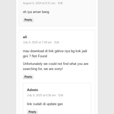
August 6, 2024 at 9:21 am
· Edit
oh iya aman bang
Reply
ali
July 8, 2025 at 7:48 pm
· Edit
mau download di link gdrive nya bg kok jadi
gini ? Not Found
Unfortunately we could not find what you are
searching for, we are sorry!
Reply
Admin
July 9, 2025 at 6:36 am
· Edit
link sudah di update gan
Reply