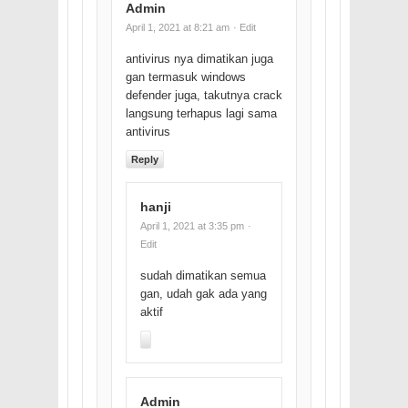
Admin
April 1, 2021 at 8:21 am
· Edit
antivirus nya dimatikan juga
gan termasuk windows
defender juga, takutnya crack
langsung terhapus lagi sama
antivirus
Reply
hanji
April 1, 2021 at 3:35 pm
·
Edit
sudah dimatikan semua
gan, udah gak ada yang
aktif
Admin