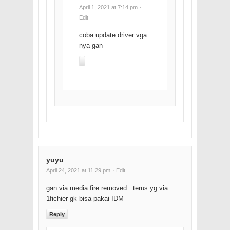
April 1, 2021 at 7:14 pm
·
Edit
coba update driver vga
nya gan
yuyu
April 24, 2021 at 11:29 pm
· Edit
gan via media fire removed.. terus yg via
1fichier gk bisa pakai IDM
Reply