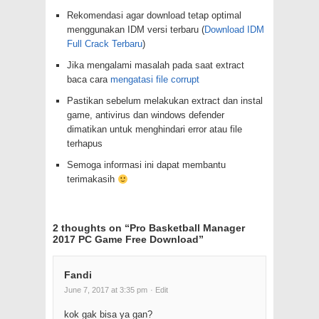
Rekomendasi agar download tetap optimal
menggunakan IDM versi terbaru (
Download IDM
Full Crack Terbaru
)
Jika mengalami masalah pada saat extract
baca cara
mengatasi file corrupt
Pastikan sebelum melakukan extract dan instal
game, antivirus dan windows defender
dimatikan untuk menghindari error atau file
terhapus
Semoga informasi ini dapat membantu
terimakasih
2 thoughts on “
Pro Basketball Manager
2017 PC Game Free Download
”
Fandi
June 7, 2017 at 3:35 pm
· Edit
kok gak bisa ya gan?