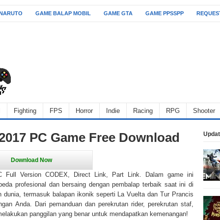
 NARUTO
GAME BALAP MOBIL
GAME GTA
GAME PPSSPP
REQUES
l
Fighting
FPS
Horror
Indie
Racing
RPG
Shooter
 2017 PC Game Free Download
Updat
Full Version CODEX, Direct Link, Part Link. Dalam game ini
eda profesional dan bersaing dengan pembalap terbaik saat ini di
uh dunia, termasuk balapan ikonik seperti La Vuelta dan Tur Prancis
ngan Anda. Dari pemanduan dan perekrutan rider, perekrutan staf,
 melakukan panggilan yang benar untuk mendapatkan kemenangan!