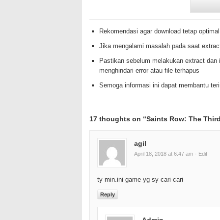
Rekomendasi agar download tetap optimal
Jika mengalami masalah pada saat extrac
Pastikan sebelum melakukan extract dan i
menghindari error atau file terhapus
Semoga informasi ini dapat membantu te
17 thoughts on “
Saints Row: The Thi
agil
April 18, 2018 at 6:47 am
· Edit
ty min.ini game yg sy cari-cari
Reply