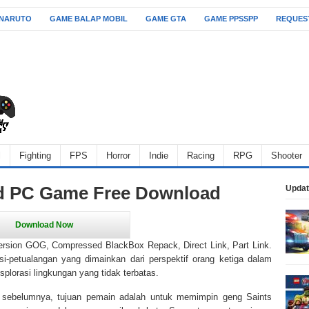
 NARUTO
GAME BALAP MOBIL
GAME GTA
GAME PPSSPP
REQUES
l
Fighting
FPS
Horror
Indie
Racing
RPG
Shooter
rd PC Game Free Download
Updat
rsion GOG, Compressed BlackBox Repack, Direct Link, Part Link.
-petualangan yang dimainkan dari perspektif orang ketiga dalam
plorasi lingkungan yang tidak terbatas.
 sebelumnya, tujuan pemain adalah untuk memimpin geng Saints