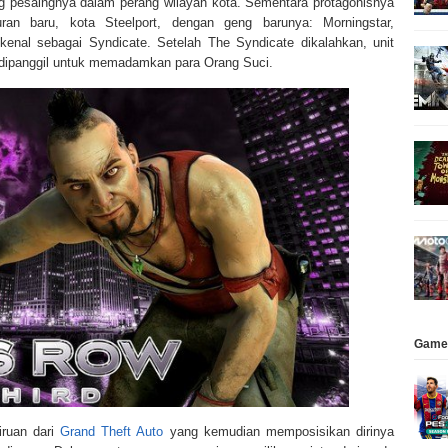
ng pesaingnya dalam perang wilayah kota. Sementara protagonisnya
an baru, kota Steelport, dengan geng barunya: Morningstar,
enal sebagai Syndicate. Setelah The Syndicate dikalahkan, unit
 dipanggil untuk memadamkan para Orang Suci.
Game
tiruan dari
Grand Theft Auto
yang kemudian memposisikan dirinya