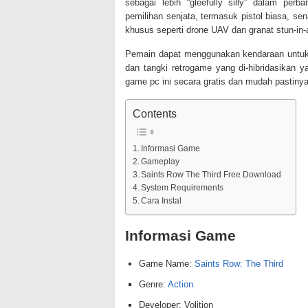
sebagai lebih “gleefully silly” dalam per
pemilihan senjata, termasuk pistol biasa, se
khusus seperti drone UAV dan granat stun-in-a
Pemain dapat menggunakan kendaraan untuk 
dan tangki retrogame yang di-hibridasikan 
game pc ini secara gratis dan mudah pastiny
Contents
Informasi Game
Gameplay
Saints Row The Third Free Download
System Requirements
Cara Instal
Informasi Game
Game Name:
Saints Row: The Third
Genre:
Action
Developer: Volition