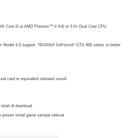
el® Core i5 or AMD Phenom™ II X4) or 3.0+ Dual Core CPU
Model 4.0 support. NVIDIA® GeForce® GTX 400 series or better.
nd card or equivalent onboard sound
 telah di download
 proses instal game sampai selesai