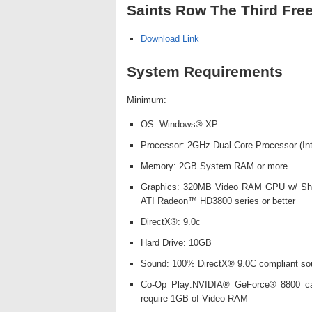
Saints Row The Third Fre
Download Link
System Requirements
Minimum:
OS: Windows® XP
Processor: 2GHz Dual Core Processor (In
Memory: 2GB System RAM or more
Graphics: 320MB Video RAM GPU w/ Shad
ATI Radeon™ HD3800 series or better
DirectX®: 9.0c
Hard Drive: 10GB
Sound: 100% DirectX® 9.0C compliant sou
Co-Op Play:NVIDIA® GeForce® 8800 c
require 1GB of Video RAM