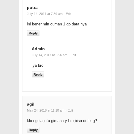
putra
July 14, 2017 at 7:39 am
· Edit
ini bener min cuman 1 gb data nya
Reply
Admin
July 14, 2017 at 9:56 am
· Edit
iya bro
Reply
agil
May 24, 2018 at 11:10 am
· Edit
klo ngelag itu gimana y bro,bisa di fix g?
Reply