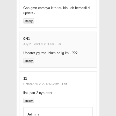
Gan gmn caranya kita tau klo udh berhasil di
update?
Reply
0N1
July 29, 2021 at 2:11 am
· Edit
Updatet yg trbru blum ad lg kh…???
Reply
11
October 28, 2022 at 5:52 pm
· Edit
link part 2 nya error
Reply
Admin