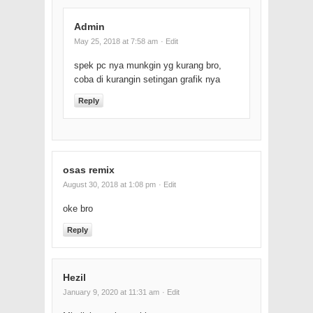
Admin
May 25, 2018 at 7:58 am
· Edit
spek pc nya munkgin yg kurang bro,
coba di kurangin setingan grafik nya
Reply
osas remix
August 30, 2018 at 1:08 pm
· Edit
oke bro
Reply
Hezil
January 9, 2020 at 11:31 am
· Edit