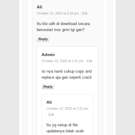
Ali
October 21, 2020 at 2:34 pm
· Edit
Itu klo udh di download secara
berurutan trus gmn lgi gan?
Reply
Admin
October 22, 2020 at 1:31 pm
· Edit
isi nya nanti cukup copy and
replace aja gan seperti crack
Reply
Ali
October 22, 2020 at 2:22 pm
· Edit
Itu yg setup di file
updatenya tidak usah