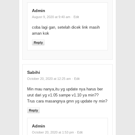
Admin
August 9, 2020 at 9:40 am
· Edit
coba lagi gan, setelah dicek link masih
aman kok
Reply
Sabihi
October 20, 2020 at 12:25 am
· Edit
Min mau nanya,itu yg update nya harus ber
urut dari yg v1.05 sampe v1.10 ya min??
Trus cara masangnya gmn yg update ny min?
Reply
Admin
October 20, 2020 at 1:53 pm
· Edit