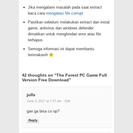
Jika mengalami masalah pada saat extract
baca cara
mengatasi file corrupt
Pastikan sebelum melakukan extract dan instal
game, antivirus dan windows defender
dimatikan untuk menghindari error atau file
terhapus
Semoga informasi ini dapat membantu
terimakasih
42 thoughts on “
The Forest PC Game Full
Version Free Download
”
julls
June 3, 2017 at 7:47 am
· Edit
gan ga bisa co op?
Reply