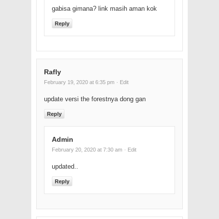
gabisa gimana? link masih aman kok
Reply
Rafly
February 19, 2020 at 6:35 pm
· Edit
update versi the forestnya dong gan
Reply
Admin
February 20, 2020 at 7:30 am
· Edit
updated..
Reply