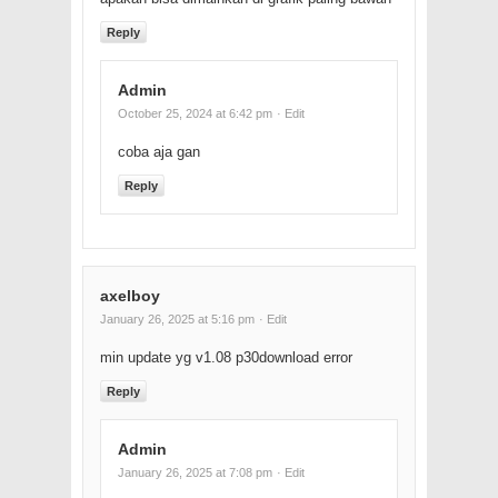
Reply
Admin
October 25, 2024 at 6:42 pm
· Edit
coba aja gan
Reply
axelboy
January 26, 2025 at 5:16 pm
· Edit
min update yg v1.08 p30download error
Reply
Admin
January 26, 2025 at 7:08 pm
· Edit