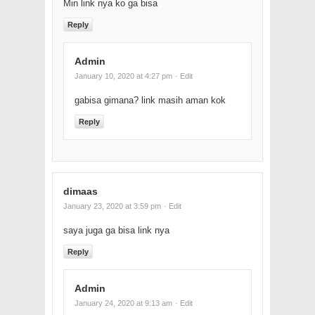
Min link nya ko ga bisa
Reply
Admin
January 10, 2020 at 4:27 pm
· Edit
gabisa gimana? link masih aman kok
Reply
dimaas
January 23, 2020 at 3:59 pm
· Edit
saya juga ga bisa link nya
Reply
Admin
January 24, 2020 at 9:13 am
· Edit