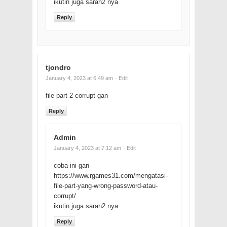
ikutin juga saran2 nya
Reply
tjondro
January 4, 2023 at 6:49 am
· Edit
file part 2 corrupt gan
Reply
Admin
January 4, 2023 at 7:12 am
· Edit
coba ini gan
https://www.rgames31.com/mengatasi-
file-part-yang-wrong-password-atau-
corrupt/
ikutin juga saran2 nya
Reply