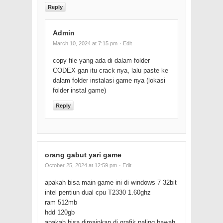
Reply
Admin
March 10, 2024 at 7:15 pm
· Edit
copy file yang ada di dalam folder
CODEX gan itu crack nya, lalu paste ke
dalam folder instalasi game nya (lokasi
folder instal game)
Reply
orang gabut yari game
October 25, 2024 at 12:59 pm
· Edit
apakah bisa main game ini di windows 7 32bit
intel pentiun dual cpu T2330 1.60ghz
ram 512mb
hdd 120gb
apakah bisa dimainkan di grafik paling bawah