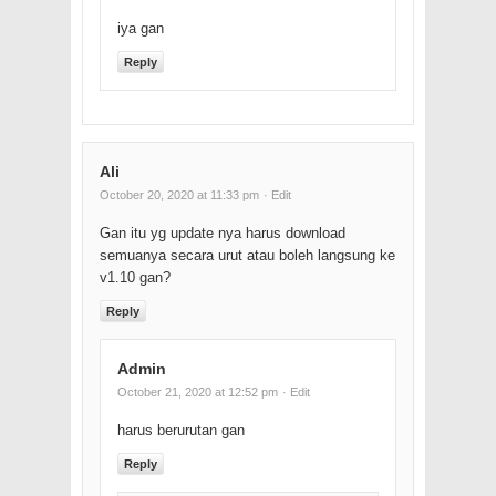
iya gan
Reply
Ali
October 20, 2020 at 11:33 pm
· Edit
Gan itu yg update nya harus download
semuanya secara urut atau boleh langsung ke
v1.10 gan?
Reply
Admin
October 21, 2020 at 12:52 pm
· Edit
harus berurutan gan
Reply