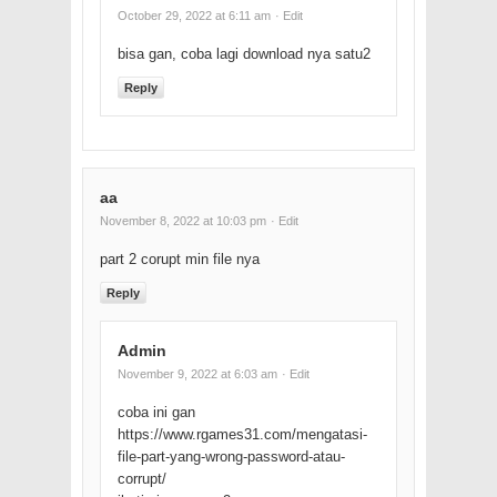
October 29, 2022 at 6:11 am
· Edit
bisa gan, coba lagi download nya satu2
Reply
aa
November 8, 2022 at 10:03 pm
· Edit
part 2 corupt min file nya
Reply
Admin
November 9, 2022 at 6:03 am
· Edit
coba ini gan
https://www.rgames31.com/mengatasi-
file-part-yang-wrong-password-atau-
corrupt/