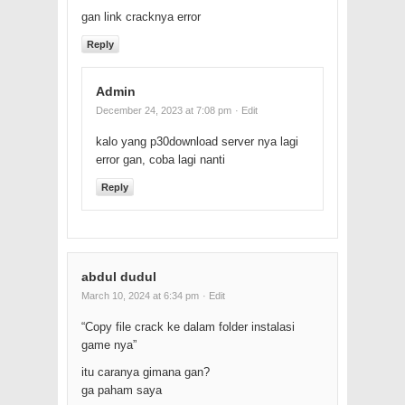
gan link cracknya error
Reply
Admin
December 24, 2023 at 7:08 pm
· Edit
kalo yang p30download server nya lagi
error gan, coba lagi nanti
Reply
abdul dudul
March 10, 2024 at 6:34 pm
· Edit
“Copy file crack ke dalam folder instalasi
game nya”
itu caranya gimana gan?
ga paham saya