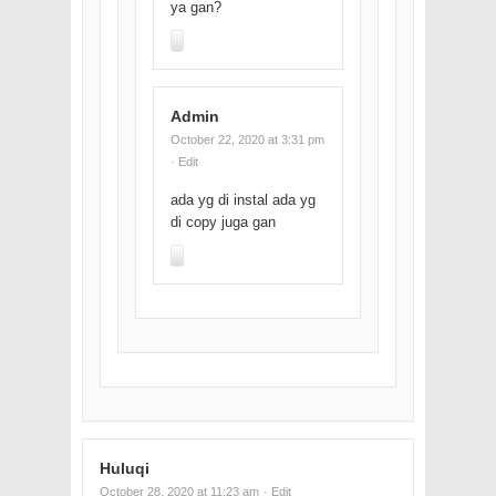
ya gan?
Admin
October 22, 2020 at 3:31 pm
· Edit
ada yg di instal ada yg
di copy juga gan
Huluqi
October 28, 2020 at 11:23 am
· Edit