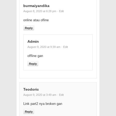
burmaiyandika
August 8, 2020 at 6:28 pm
· Edit
online atau ofline
Reply
Admin
August 9, 2020 at 9:39 am
· Edit
offline gan
Reply
Teodoric
August 9, 2020 at 3:49 am
· Edit
Link part2 nya broken gan
Reply