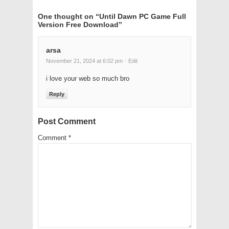
One thought on “
Until Dawn PC Game Full
Version Free Download
”
arsa
November 21, 2024 at 6:02 pm
· Edit
i love your web so much bro
Reply
Post Comment
Comment
*