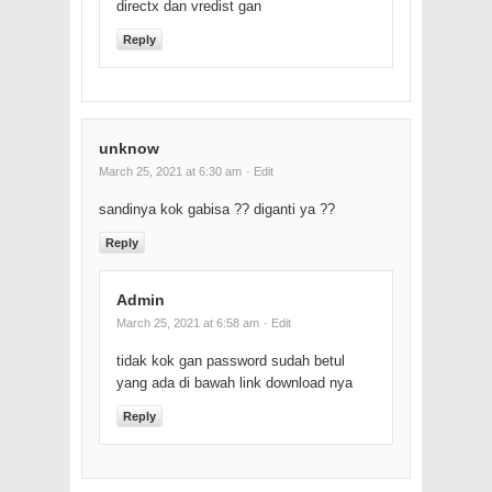
directx dan vredist gan
Reply
unknow
March 25, 2021 at 6:30 am
· Edit
sandinya kok gabisa ?? diganti ya ??
Reply
Admin
March 25, 2021 at 6:58 am
· Edit
tidak kok gan password sudah betul
yang ada di bawah link download nya
Reply