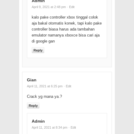
Admin
April 9, 2021 at 2:48 pm
· Edit
kalo pake controller xbox tinggal colok
aja bakal otomatis konek, tapi kalo pake
controller biasa harus ada tambahan
emulator namanya xboxce bisa cari aja
di google gan
Reply
Gian
April 11, 2021 at 6:25 pm
· Edit
Crack yg mana ya.?
Reply
Admin
April 11, 2021 at 8:34 pm
· Edit