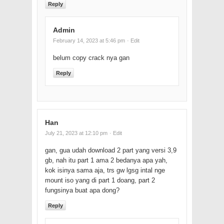
Reply
Admin
February 14, 2023 at 5:46 pm
· Edit
belum copy crack nya gan
Reply
Han
July 21, 2023 at 12:10 pm
· Edit
gan, gua udah download 2 part yang versi 3,9
gb, nah itu part 1 ama 2 bedanya apa yah,
kok isinya sama aja, trs gw lgsg intal nge
mount iso yang di part 1 doang, part 2
fungsinya buat apa dong?
Reply