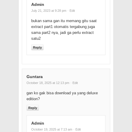
Admin
July 21, 2023 at 9:28 pm
· Edit
bukan sama gan itu memang gitu saat
extract part1 otomatis tergabung juga
sama part2 nya, jadi ga perlu extract
satu2
Reply
Guntara
October 18, 2025 at 12:13 pm
· Edit
gan ko gak bisa download ya yang deluxe
edition?
Reply
Admin
October 19, 2025 at 7:13 am
· Edit