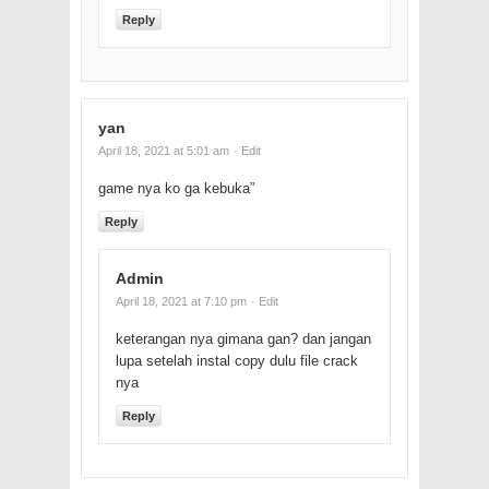
Reply
yan
April 18, 2021 at 5:01 am
· Edit
game nya ko ga kebuka”
Reply
Admin
April 18, 2021 at 7:10 pm
· Edit
keterangan nya gimana gan? dan jangan
lupa setelah instal copy dulu file crack
nya
Reply