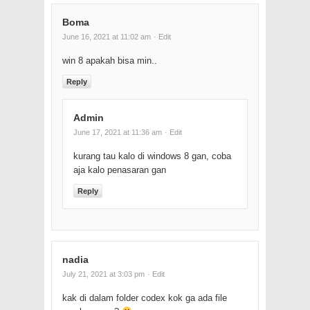
Boma
June 16, 2021 at 11:02 am
· Edit
win 8 apakah bisa min..
Reply
Admin
June 17, 2021 at 11:36 am
· Edit
kurang tau kalo di windows 8 gan, coba
aja kalo penasaran gan
Reply
nadia
July 21, 2021 at 3:03 pm
· Edit
kak di dalam folder codex kok ga ada file