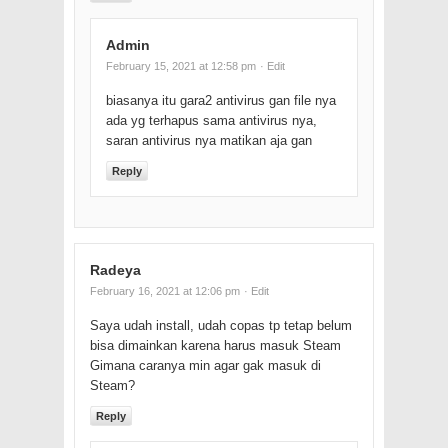
Admin
February 15, 2021 at 12:58 pm
· Edit
biasanya itu gara2 antivirus gan file nya
ada yg terhapus sama antivirus nya,
saran antivirus nya matikan aja gan
Reply
Radeya
February 16, 2021 at 12:06 pm
· Edit
Saya udah install, udah copas tp tetap belum
bisa dimainkan karena harus masuk Steam
Gimana caranya min agar gak masuk di
Steam?
Reply