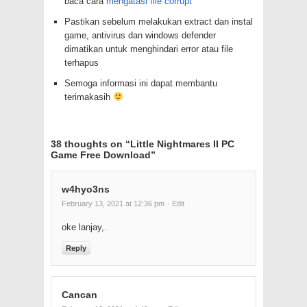
baca cara
mengatasi file corrupt
Pastikan sebelum melakukan extract dan instal
game, antivirus dan windows defender
dimatikan untuk menghindari error atau file
terhapus
Semoga informasi ini dapat membantu
terimakasih
38 thoughts on “
Little Nightmares II PC
Game Free Download
”
w4hyo3ns
February 13, 2021 at 12:36 pm
· Edit
oke lanjay,.
Reply
Cancan