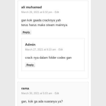
ali muhamad
March 26, 2021 at 6:32 pm
· Edit
gan kok gaada cracknya yah
terus harus make steam mainnya
Reply
Admin
March 27, 2021 at 9:10 am
· Edit
crack nya dalam folder codex gan
Reply
rama
March 30, 2021 at 5:03 am
· Edit
gan, kok ga ada suaranya ya?