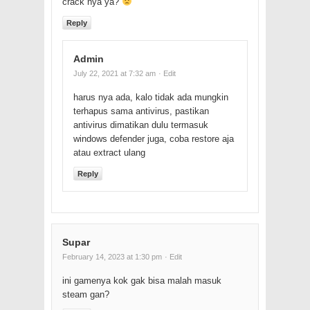
crack nya ya?
Reply
Admin
July 22, 2021 at 7:32 am
· Edit
harus nya ada, kalo tidak ada mungkin
terhapus sama antivirus, pastikan
antivirus dimatikan dulu termasuk
windows defender juga, coba restore aja
atau extract ulang
Reply
Supar
February 14, 2023 at 1:30 pm
· Edit
ini gamenya kok gak bisa malah masuk
steam gan?