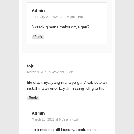
Admin
February 22, 2021 at 1:08 pm
· Edit
3 crack gimana maksudnya gan?
Reply
fajri
March 9, 2021 at 4:52 pm
· Edit
file crack nya yang mana ya gan? kok setelah
install malah error kayak missing .dll gitu tks
Reply
Admin
March 10, 2021 at 9:39 am
· Edit
kalo missing .dll biasanya perlu instal