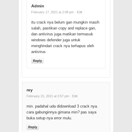
Admin
February 17, 2021 at 2:08 pm
· Edit
itu crack nya belum gan mungkin masih
salah, pastikan copy and replace gan,
dan antivirus juga matikan termasuk
windows defender juga untuk
menghindari crack nya terhapus oleh
antivirus
Reply
rey
February 21, 2021 at 3:57 pm
· Edit
min. padahal uda didownload 3 crack nya.
cara gabunginnya gimana min? pas saya
buka setup nya error mulu.
Reply