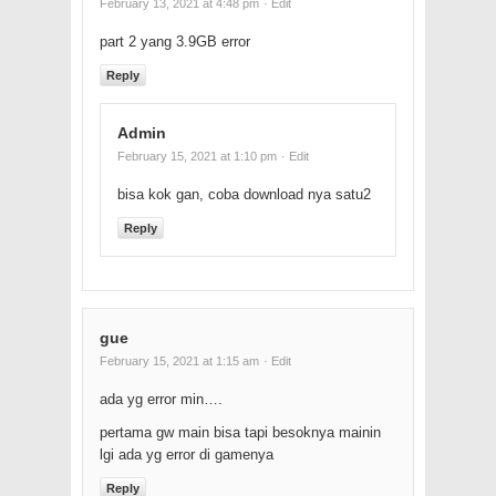
February 13, 2021 at 4:48 pm
· Edit
part 2 yang 3.9GB error
Reply
Admin
February 15, 2021 at 1:10 pm
· Edit
bisa kok gan, coba download nya satu2
Reply
gue
February 15, 2021 at 1:15 am
· Edit
ada yg error min….
pertama gw main bisa tapi besoknya mainin
lgi ada yg error di gamenya
Reply