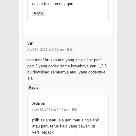
dalam folder codex gan
Reply
vin
April 15, 2021 at 8:52 am
· Edit
gan maaf itu kan ada yang single link part1
part 2 yang codex sama bawahnya part 1,2,3
itu download semuanya atau yang codexnya
aja
Reply
Admin
April 15, 2021 at 6:44 pm
· Edit
pilih salahsatu aja gan mau single link
atau part, terus kalo yang bawah itu
versi repack