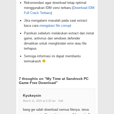
Rekomendasi agar download tetap optimal
menggunakan IDM versi terbaru (
Download IDM
Full Crack Terbaru
)
Jika mengalami masalah pada saat extract
baca cara
mengatasi file corrupt
Pastikan sebelum melakukan extract dan instal
game, antivirus dan windows defender
dimatikan untuk menghindari error atau file
terhapus
Semoga informasi ini dapat membantu
terimakasih
7 thoughts on “
My Time at Sandrock PC
Game Free Download
”
Kyukeysin
March 11, 2024 at 5:33 am
· Edit
bang gw udah download semua filenya. terus