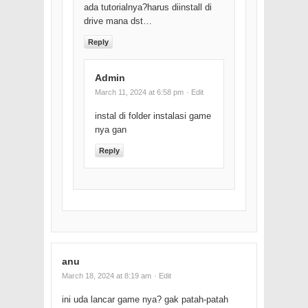
ada tutorialnya?harus diinstall di
drive mana dst…
Reply
Admin
March 11, 2024 at 6:58 pm
· Edit
instal di folder instalasi game
nya gan
Reply
anu
March 18, 2024 at 8:19 am
· Edit
ini uda lancar game nya? gak patah-patah