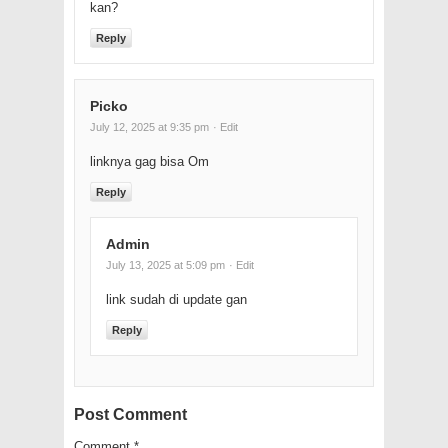
kan?
Reply
Picko
July 12, 2025 at 9:35 pm
· Edit
linknya gag bisa Om
Reply
Admin
July 13, 2025 at 5:09 pm
· Edit
link sudah di update gan
Reply
Post Comment
Comment
*