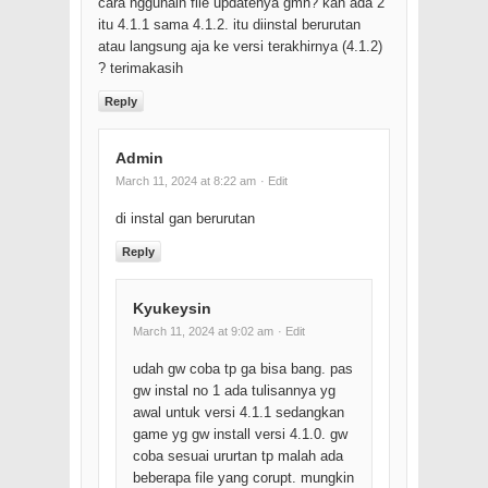
cara nggunain file updatenya gmn? kan ada 2
itu 4.1.1 sama 4.1.2. itu diinstal berurutan
atau langsung aja ke versi terakhirnya (4.1.2)
? terimakasih
Reply
Admin
March 11, 2024 at 8:22 am
· Edit
di instal gan berurutan
Reply
Kyukeysin
March 11, 2024 at 9:02 am
· Edit
udah gw coba tp ga bisa bang. pas
gw instal no 1 ada tulisannya yg
awal untuk versi 4.1.1 sedangkan
game yg gw install versi 4.1.0. gw
coba sesuai ururtan tp malah ada
beberapa file yang corupt. mungkin