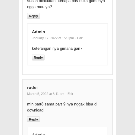
sudah dilakukan, kenapa pas buka gamenya
ngga mau ya?
Reply
Admin
January 17, 2022 at 1:20 pm
· Edit
keterangan nya gimana gan?
Reply
rudei
March 5, 2022 at 8:11 am
· Edit
min part8 sama part 9 nya nggak bisa di
download
Reply