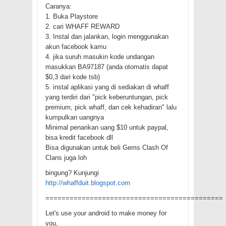
Caranya:
1. Buka Playstore
2. cari WHAFF REWARD
3. Instal dan jalankan, login menggunakan
akun facebook kamu
4. jika suruh masukin kode undangan
masukkan BA97187 (anda otomatis dapat
$0,3 dari kode tsb)
5. instal aplikasi yang di sediakan di whaff
yang terdiri dari "pick keberuntungan, pick
premium, pick whaff, dan cek kehadiran" lalu
kumpulkan uangnya
Minimal penarikan uang $10 untuk paypal,
bisa kredit facebook dll
Bisa digunakan untuk beli Gems Clash Of
Clans juga loh
bingung? Kunjungi
http://whaffduit.blogspot.com
============================================
Let's use your android to make money for
you,