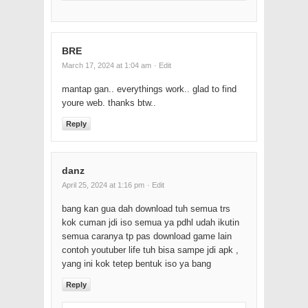
BRE
March 17, 2024 at 1:04 am
· Edit
mantap gan.. everythings work.. glad to find
youre web. thanks btw..
Reply
danz
April 25, 2024 at 1:16 pm
· Edit
bang kan gua dah download tuh semua trs
kok cuman jdi iso semua ya pdhl udah ikutin
semua caranya tp pas download game lain
contoh youtuber life tuh bisa sampe jdi apk ,
yang ini kok tetep bentuk iso ya bang
Reply