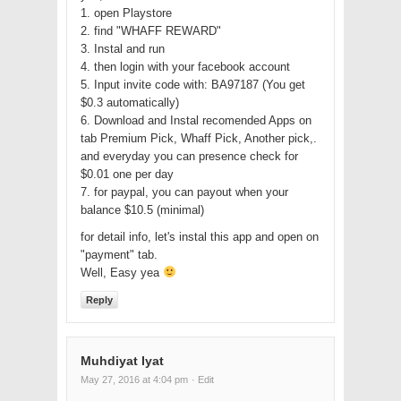
1. open Playstore
2. find "WHAFF REWARD"
3. Instal and run
4. then login with your facebook account
5. Input invite code with: BA97187 (You get
$0.3 automatically)
6. Download and Instal recomended Apps on
tab Premium Pick, Whaff Pick, Another pick,.
and everyday you can presence check for
$0.01 one per day
7. for paypal, you can payout when your
balance $10.5 (minimal)
for detail info, let's instal this app and open on
"payment" tab.
Well, Easy yea
Reply
Muhdiyat Iyat
May 27, 2016 at 4:04 pm
· Edit