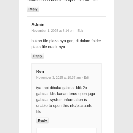
Reply
Admin
November 1, 2025 at 8:14 pm
· Edit
bukan file plaza nya gan, di dalam folder
plaza file crack nya
Reply
Ren
November 3, 2025 at 10:37 am
· Edit
iya tapi dibuka gabisa. klik 2x
gabisa. klik kanan terus open juga
gabisa. system information is
unable to open this nfo/plaza.nfo
file
Reply