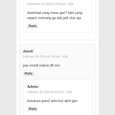
November 10, 2023 at 5:50 pm
· Edit
download yang mana gan? kalo yang
repack memang ga ada jadi skip aja
Reply
dandi
February 24, 2024 at 7:46 am
· Edit
pas install isdone dll min
Reply
Admin
February 24, 2024 at 4:57 pm
· Edit
biasanya gara2 antivirus aktif gan
Reply