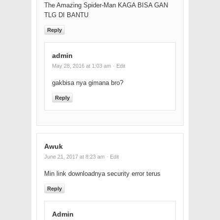
The Amazing Spider-Man KAGA BISA GAN
TLG DI BANTU
Reply
admin
May 28, 2016 at 1:03 am
· Edit
gakbisa nya gimana bro?
Reply
Awuk
June 21, 2017 at 8:23 am
· Edit
Min link downloadnya security error terus
Reply
Admin