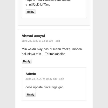
v=nUQpD-LYXmg
Reply
Ahmad assyaf
June 23, 2020 at 12:16 am
· Edit
Min waktu play pas di menu freeze, mohon
solusinya min… Terimakaasihh
Reply
Admin
June 23, 2020 at 10:37 am
· Edit
coba update driver vga gan
Reply