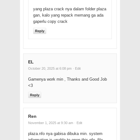
yang plaza crack nya dalam folder plaza
gan, kalo yang repack memang ga ada
gaperlu copy crack
Reply
EL
October 20, 2025 at 6:08 pm
· Edit
Gamenya work min , Thanks and Good Job
<3
Reply
Ren
November 1, 2025 at 9:30 am
· Edit
plaza.nfo nya gabisa dibuka min. system
information is unable to open this nfo. file