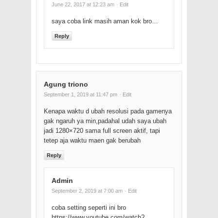
June 22, 2017 at 12:23 am
· Edit
saya coba link masih aman kok bro…
Reply
Agung triono
September 1, 2019 at 11:47 pm
· Edit
Kenapa waktu d ubah resolusi pada gamenya
gak ngaruh ya min,padahal udah saya ubah
jadi 1280×720 sama full screen aktif, tapi
tetep aja waktu maen gak berubah
Reply
Admin
September 2, 2019 at 7:00 am
· Edit
coba setting seperti ini bro
https://www.youtube.com/watch?