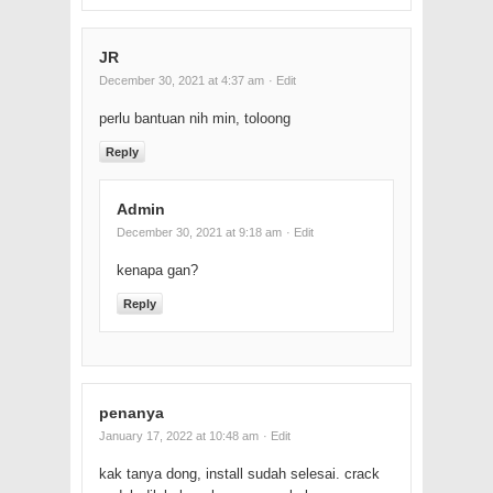
JR
December 30, 2021 at 4:37 am
· Edit
perlu bantuan nih min, toloong
Reply
Admin
December 30, 2021 at 9:18 am
· Edit
kenapa gan?
Reply
penanya
January 17, 2022 at 10:48 am
· Edit
kak tanya dong, install sudah selesai. crack