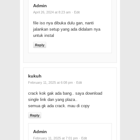
Admin
April 26, 2024 at 8:23 am
· Edit
file iso nya dibuka dulu gan, nanti
jalankan setup yang ada didalam nya
untuk instal
Reply
kukuh
February 11, 2025 at 6:08 pm
· Edit
crack kok gak ada bang.. saya download
single link dan yang plaza..
semua gk ada crack. mau di copy
Reply
Admin
February 11, 2025 at 7:01 pm
· Edit