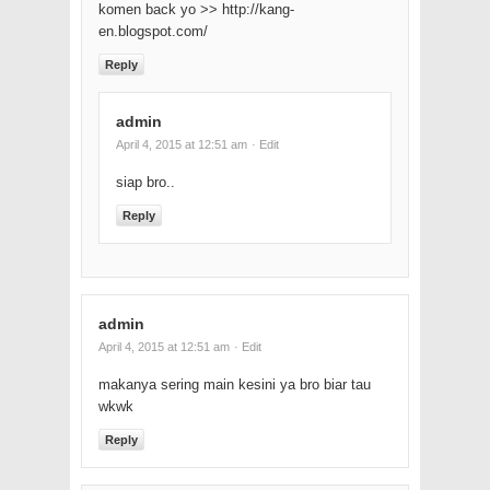
komen back yo >> http://kang-
en.blogspot.com/
Reply
admin
April 4, 2015 at 12:51 am
· Edit
siap bro..
Reply
admin
April 4, 2015 at 12:51 am
· Edit
makanya sering main kesini ya bro biar tau
wkwk
Reply