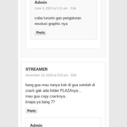
Admin
June 4, 2023 at 5:21 pm
· Edit
coba turunin gan pengaturan
resolusi graphic nya
Reply
STREAMER
November 10, 2023 at 5:02 pm
· Edit
bang gua mau nanya kok di gua setelah di
crack gak ada folder PLAZAnya ..
mau gua copy cracknya..
knapa ya bang ??
Reply
Admin