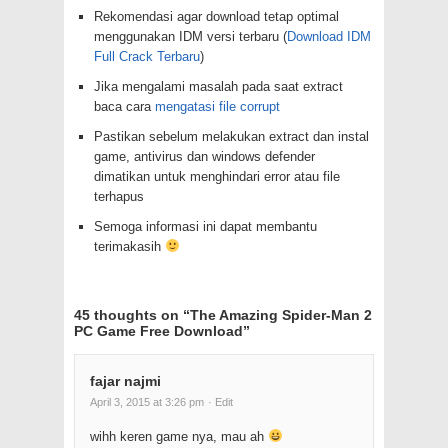
Rekomendasi agar download tetap optimal
menggunakan IDM versi terbaru (
Download IDM
Full Crack Terbaru
)
Jika mengalami masalah pada saat extract
baca cara
mengatasi file corrupt
Pastikan sebelum melakukan extract dan instal
game, antivirus dan windows defender
dimatikan untuk menghindari error atau file
terhapus
Semoga informasi ini dapat membantu
terimakasih
45 thoughts on “
The Amazing Spider-Man 2
PC Game Free Download
”
fajar najmi
April 3, 2015 at 3:26 pm
· Edit
wihh keren game nya, mau ah