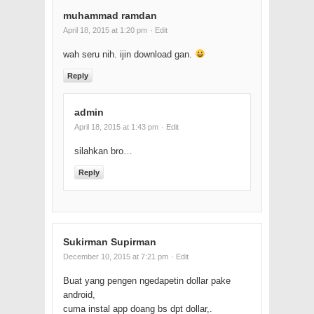
muhammad ramdan
April 18, 2015 at 1:20 pm
· Edit
wah seru nih. ijin download gan.
Reply
admin
April 18, 2015 at 1:43 pm
· Edit
silahkan bro…
Reply
Sukirman Supirman
December 10, 2015 at 7:21 pm
· Edit
Buat yang pengen ngedapetin dollar pake
android,
cuma instal app doang bs dpt dollar,.