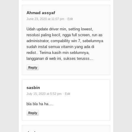
Ahmad assyaf
June 23, 2020 at 11:07 pm
· Edit
Udah update driver min, setting lowest,
resolusi paling kecil, ngga full screen, run as
administrator, compability win 7, sebelumnya
sudah instal semua vitamin yang ada di
redist.. Terima kasih min seblumnya,
langganan di web ini, sukses terusss…
Reply
sasbin
July 15, 2020 at 5:52 pm
· Edit
bla bla ha ha….
Reply