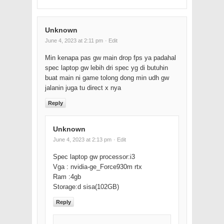
Unknown
June 4, 2023 at 2:11 pm
· Edit
Min kenapa pas gw main drop fps ya padahal
spec laptop gw lebih dri spec yg di butuhin
buat main ni game tolong dong min udh gw
jalanin juga tu direct x nya
Reply
Unknown
June 4, 2023 at 2:13 pm
· Edit
Spec laptop gw processor:i3
Vga : nvidia-ge_Force930m rtx
Ram :4gb
Storage:d sisa(102GB)
Reply