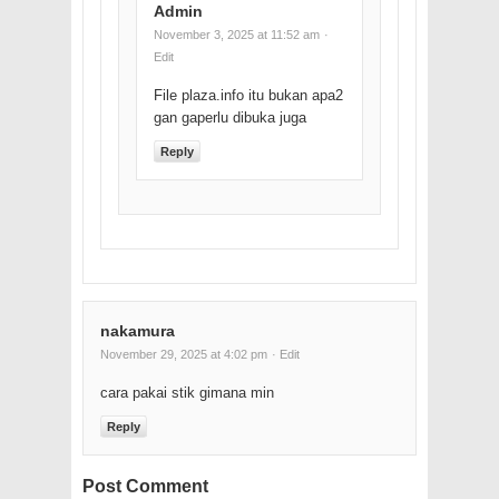
Admin
November 3, 2025 at 11:52 am
·
Edit
File plaza.info itu bukan apa2
gan gaperlu dibuka juga
Reply
nakamura
November 29, 2025 at 4:02 pm
· Edit
cara pakai stik gimana min
Reply
Post Comment