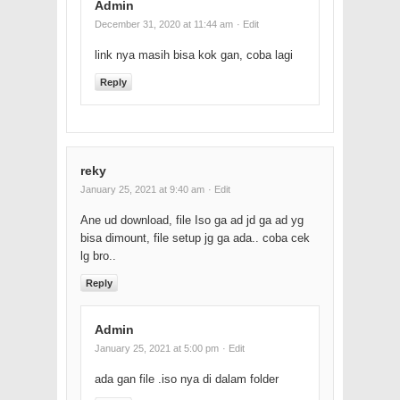
Admin
December 31, 2020 at 11:44 am
· Edit
link nya masih bisa kok gan, coba lagi
Reply
reky
January 25, 2021 at 9:40 am
· Edit
Ane ud download, file Iso ga ad jd ga ad yg
bisa dimount, file setup jg ga ada.. coba cek
lg bro..
Reply
Admin
January 25, 2021 at 5:00 pm
· Edit
ada gan file .iso nya di dalam folder