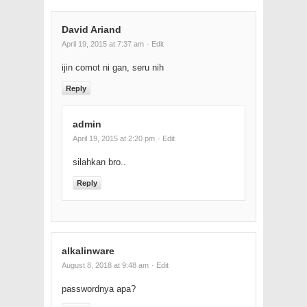
David Ariand
April 19, 2015 at 7:37 am
· Edit
ijin comot ni gan, seru nih
Reply
admin
April 19, 2015 at 2:20 pm
· Edit
silahkan bro..
Reply
alkalinware
August 8, 2018 at 9:48 am
· Edit
passwordnya apa?