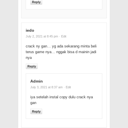
Reply
iedo
July 2, 2021 at 8:45 pm
· Edit
crack ny gan… yg ada sekarang minta beli
terus game nya… nggak bisa d mainin jadi
nya
Reply
Admin
July 3, 2021 at 8:37 am
· Edit
iya setelah instal copy dulu crack nya
gan
Reply