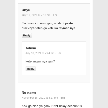
Unyu
July 17, 2021 at 7:18 pm
· Edit
Ga bisa di mainin gan, udah di paste
cracknya tetep ga kebuka rayman nya
Reply
Admin
July 18, 2021 at 7:44 am
· Edit
keterangan nya gan?
Reply
No name
November 18, 2021 at 4:27 pm
· Edit
Kok ga bisa ya gan? Error uplay account is