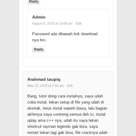
Reply
Admin
August 8, 2018 at 10:08 pm
· Edit
Password ada dibawah link download
nya bro..
Reply
Arahmad taupiq
May 22, 2019 at 7:00 am
· Edit
Bang, tutor dong cara instalnya, saya udah
coba instal, tekan setup di file yang udah di
ekstrak, terus instal seperti biasa, lalu bagian
akhirnya saya contreng semua deh tu, instal
uplay ama c++ nya, udah itu saya tekan
shortcut rayman legends gak bisa, saya
restart tekan lagi gak bisa, file cracknya udah