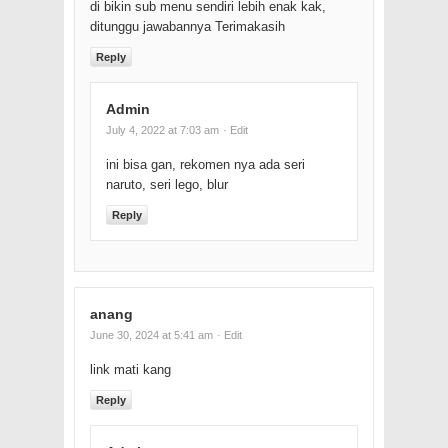
di bikin sub menu sendiri lebih enak kak,
ditunggu jawabannya Terimakasih
Reply
Admin
July 4, 2022 at 7:03 am
· Edit
ini bisa gan, rekomen nya ada seri
naruto, seri lego, blur
Reply
anang
June 30, 2024 at 5:41 am
· Edit
link mati kang
Reply