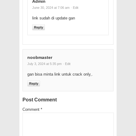
Admin
June 30, 2024 at 7:06 am
· Edit
link sudah di update gan
Reply
noobmaster
July 3, 2024 at 5:35 pm
· Edit
gan bisa minta link untuk crack only,.
Reply
Post Comment
Comment
*