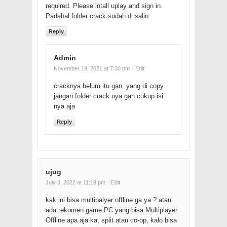
required. Please intall uplay and sign in.
Padahal folder crack sudah di salin
Reply
Admin
November 19, 2021 at 7:30 pm
· Edit
cracknya belum itu gan, yang di copy
jangan folder crack nya gan cukup isi
nya aja
Reply
ujug
July 3, 2022 at 11:19 pm
· Edit
kak ini bisa multipalyer offline ga ya ? atau
ada rekomen game PC yang bisa Multiplayer
Offline apa aja ka, split atau co-op, kalo bisa