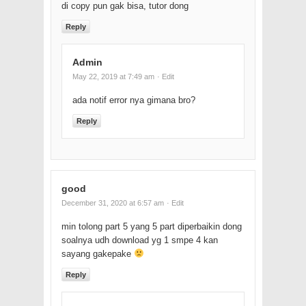
di copy pun gak bisa, tutor dong
Reply
Admin
May 22, 2019 at 7:49 am
· Edit
ada notif error nya gimana bro?
Reply
good
December 31, 2020 at 6:57 am
· Edit
min tolong part 5 yang 5 part diperbaikin dong
soalnya udh download yg 1 smpe 4 kan
sayang gakepake
Reply