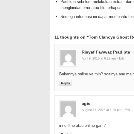
Pastikan sebelum melakukan extract dan i
menghindari error atau file terhapus
Semoga informasi ini dapat membantu te
11 thoughts on “
Tom Clancys Ghost R
Risyaf Fawwaz Pradipta
April 9, 2016 at 6:12 am
· Edit
Bukannya online ya min? soalnya ane main
Reply
agis
August 17, 2016 at 4:49 pm
· Edit
ini offline atau online gan ?