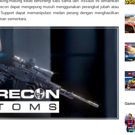
sing-masing kelas bersinergi satu sama lain. Assault ini dimainkan
 Recon dapat mengepung musuh menggunakan perangkat jubah atau
 Support dapat memanipulasi medan perang dengan menghasilkan
aman sementara.
Game