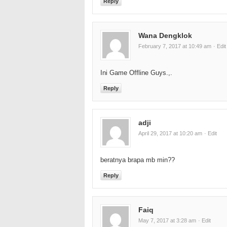
Reply
Wana Dengklok
February 7, 2017 at 10:49 am
· Edit
Ini Game Offline Guys.,.
Reply
adji
April 29, 2017 at 10:20 am
· Edit
beratnya brapa mb min??
Reply
Faiq
May 7, 2017 at 3:28 am
· Edit