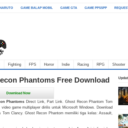
 NARUTO
GAME BALAP MOBIL
GAME GTA
GAME PPSSPP
REQUES
l
Fighting
FPS
Horror
Indie
Racing
RPG
Shooter
Recon Phantoms Free Download
Updat
con Phantoms
Direct Link, Part Link. Ghost Recon Phantom Tom
s video game multiplayer dirilis untuk Microsoft Windows. Download
s Tom Clancy. Ghost Recon Phantom memiliki tiga kelas: Assault,