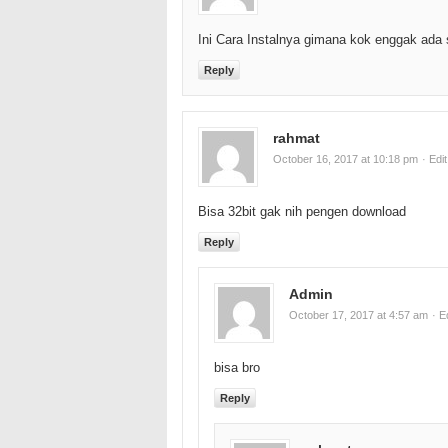
Ini Cara Instalnya gimana kok enggak ada
Reply
rahmat
October 16, 2017 at 10:18 pm
· Edit
Bisa 32bit gak nih pengen download
Reply
Admin
October 17, 2017 at 4:57 am
· E
bisa bro
Reply